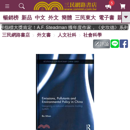
5
暢銷榜
新品
中文
外文
簡體
三民東大
電子書
親子
GO
指標大獎肯定！A.F. Steadman 獲年度作家，《史坎德》系
三民網路書店
外文書
人文社科
社會科學
、
熱搜：
東野圭吾
高希均教授回憶錄
、
、
、
The Odyssey
父親節
如果歷
評論
、
、
史是一群喵
暑期推薦
國際布克
、
、
獎 臺灣漫遊錄
方念華
台灣的李
、
、
登輝時代
數學女孩：黎曼猜想
偉大的迷走神經