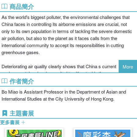
商品簡介
As the world's biggest polluter, the environmental challenges that
China faces in controlling its airborne emissions are crucial, not
only to its own population in terms of tackling the severe domestic
air pollution, but also to the planet as it faces calls from the
international community to accept its responsibilities in cutting
greenhouse gases.
Deteriorating air quality clearly shows that China s current
More
environmental regime is unsuited to either tackle the rampant
作者簡介
domestic air pollution or contribute fairly to international climate
action. As such, this book explores the feasibility of applying a
Bo Miao is Assistant Professor in the Department of Asian and
national emissions trading system to control multiple air pollutants
International Studies at the City University of Hong Kong.
in China. It begins with an outline of the existing emissions
management system and goes onto explore whether a national
主題書展
emissions trading system is a viable choice to combat China s
更多書展
conventional air pollutants. To this end, there is an in-depth analysis
of the two pilot sulphur dioxide emissions trading programs in
Taiyuan and Jiangsu, as well as an examination of emissions