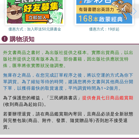
trading schemes in the US and EU. Finally, the book discusses the
key design elements of a multi-pollutant cap-and-trade scheme that
addresses both conventional air pollutants and greenhouse gasses.
優惠方式：
加入即送50元購書金
優惠方式：
19折起
This book will be of great interest to students and scholars
購物須知
interested in the fields of environmental studies, Chinese politics
and environmental law. It will also be invaluable to policy makers in
外文書商品之書封，為出版社提供之樣本。實際出貨商品，以出
the field.
版社所提供之現有版本為主。部份書籍，因出版社供應狀況特
殊，匯率將依實際狀況做調整。
無庫存之商品，在您完成訂單程序之後，將以空運的方式為你下
單調貨。為了縮短等待的時間，建議您將外文書與其他商品分開
下單，以獲得最快的取貨速度，平均調貨時間為1~2個月。
為了保護您的權益，「三民網路書店」
提供會員七日商品鑑賞期
(收到商品為起始日)。
若要辦理退貨，請在商品鑑賞期內寄回，且商品必須是全新狀態
與完整包裝(商品、附件、發票、隨貨贈品等)否則恕不接受退
貨。