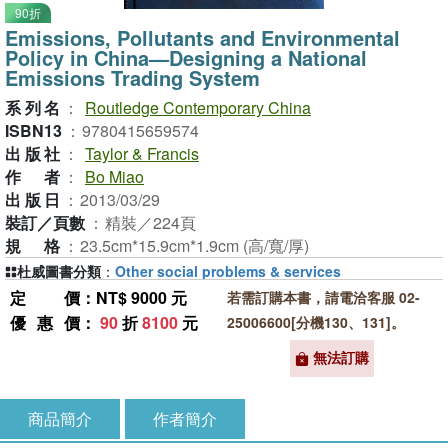
90折
Emissions, Pollutants and Environmental
Policy in China—Designing a National
Emissions Trading System
系列名
：
Routledge Contemporary China
ISBN13
：
9780415659574
出版社
：
Taylor & Francis
作者
：
Bo Miao
出版日
：
2013/03/29
裝訂／頁數
：
精裝／224頁
規格
：
23.5cm*15.9cm*1.9cm (高/寬/厚)
杜威圖書分類
：
Other social problems & services
定價
：NT$ 9000 元
若需訂購本書，請電洽客服 02-
優惠價
：
90
折
8100
元
25006600[分機130、131]。
無法訂購
商品簡介
作者簡介