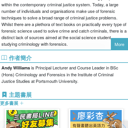
within the contemporary criminal justice system. Today, a large
number of individuals and organisations make use of forensic
techniques to solve a broad range of criminal justice problems.
Whilst there are a plethora of text books on practically every type of
forensic science used to solve crime and catch criminals, there is a
distinct lack of sources aimed at the social science student
studying criminology with forensics.
More
作者簡介
This book aims to resolve this lack of literature by combining the
area of forensic science with criminology. In doing so it provides a
Andy Williams
is Principal Lecturer and Course Leader in BSc
much needed sociological and criminological analysis of the
(Hons) Criminology and Forensics in the Institute of Criminal
context in which techniques forensic science is applied to identify
Justice Studies at Portsmouth University.
and prosecute offenders. In attempting to bring together two
interdisciplinary subjects (forensics and criminology) it is the first
主題書展
text of its kind in the UK.
更多書展
This book will be of particular interest to students and practitioners
interested in criminology, criminal justice, forensic science, the
legal process and public responses to crime and understanding