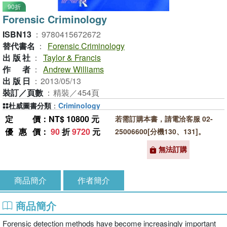
90折
Forensic Criminology
ISBN13
：
9780415672672
替代書名
：
Forensic Criminology
出版社
：
Taylor & Francis
作者
：
Andrew Williams
出版日
：
2013/05/13
裝訂／頁數
：
精裝／454頁
杜威圖書分類
：
Criminology
定價
：NT$ 10800 元
若需訂購本書，請電洽客服 02-
優惠價
：
90
折
9720
元
25006600[分機130、131]。
無法訂購
商品簡介
作者簡介
商品簡介
Forensic detection methods have become increasingly important