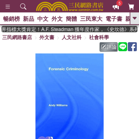
5
暢銷榜
新品
中文
外文
簡體
三民東大
電子書
親子
GO
指標大獎肯定！A.F. Steadman 獲年度作家，《史坎德》系
三民網路書店
外文書
人文社科
社會科學
、
熱搜：
東野圭吾
高希均教授回憶錄
、
、
、
The Odyssey
父親節
如果歷
評論
、
、
史是一群喵
暑期推薦
國際布克
、
、
獎 臺灣漫遊錄
方念華
台灣的李
、
、
登輝時代
數學女孩：黎曼猜想
偉大的迷走神經