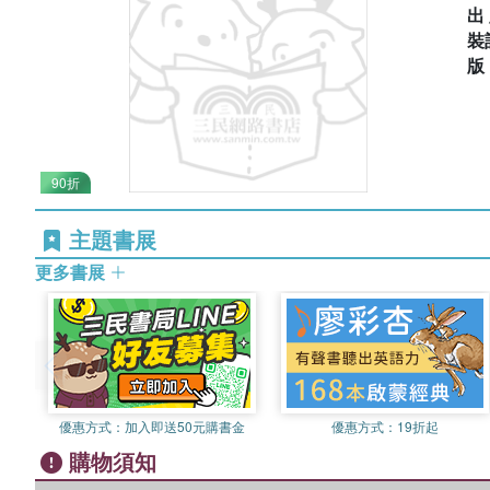
出
裝
90折
主題書展
更多書展
優惠方式：
加入即送50元購書金
優惠方式：
19折起
購物須知