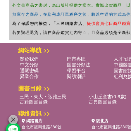
外文書商品之書封，為出版社提供之樣本。實際出貨商品，以
無庫存之商品，在您完成訂單程序之後，將以空運的方式為你
為了保護您的權益，「三民網路書店」
提供會員七日商品鑑賞
若要辦理退貨，請在商品鑑賞期內寄回，且商品必須是全新狀
網站導航 >>
關於我們
門市專區
人才招
中文分類
圖書分類法
中國圖
通關密碼
學習平台
圖書館採
異業合作
閱讀潮評
紅利兌
圖書目錄 >>
三民・東大・弘雅三民
小山丘童書(0-6歲)
古籍圖書目錄
古典圖書目錄
聯絡資訊 >>
網路書店
復北店
台北市復興北路386號
台北市復興北路386