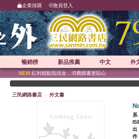
企業採購
會員登入
暢銷榜
新品
推薦
中文
外
NEW
紅利積點抵現金，消費購書更貼心
三民網路書店
外文書
Na
系
IS
出