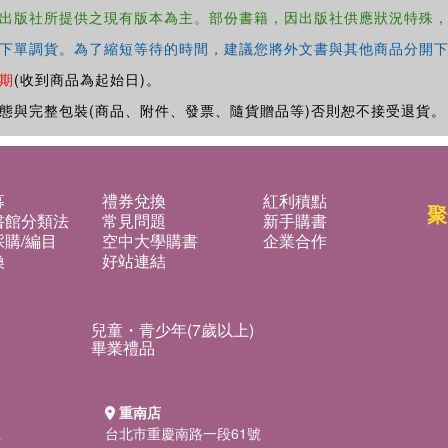
出版社所提供之現有版本為主。部份書籍，因出版社供應狀況特殊
下單調貨。為了縮短等待的時間，建議您將外文書與其他商品分開下
期
(收到商品為起始日)。
態與完整包裝(商品、附件、發票、隨貨贈品等)否則恕不接受退貨。
募
禮券兌換
紅利積點
聚
書館分類法
常見問題
新手購書
購/編目
空中大學購書
企業合作
換
好站連結
兒童・青少年(7歲以上)
畢業禮品
重南店
號
台北市重慶南路一段61號