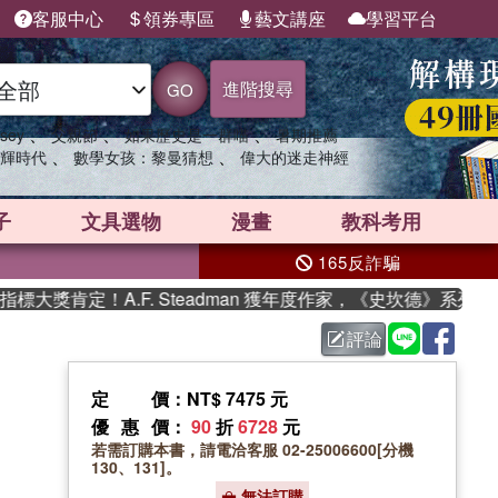
客服中心
領券專區
藝文講座
學習平台
進階搜尋
GO
、
、
、
sey
父親節
如果歷史是一群喵
暑期推薦
、
、
輝時代
數學女孩：黎曼猜想
偉大的迷走神經
子
文具選物
漫畫
教科考用
165反詐騙
獎肯定！A.F. Steadman 獲年度作家，《史坎德》系列帶
評論
定價
：NT$ 7475 元
優惠價
：
90
折
6728
元
若需訂購本書，請電洽客服 02-25006600[分機
130、131]。
無法訂購