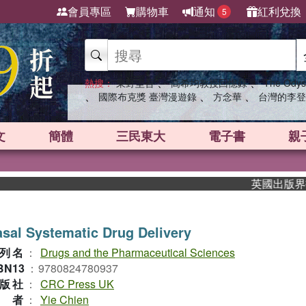
會員專區
購物車
通知
紅利兌換
5
、
、
熱搜：
東野圭吾
高希均教授回憶錄
The Odys
、
、
、
國際布克獎 臺灣漫遊錄
方念華
台灣的李登
文
簡體
三民東大
電子書
親
英國出版界指標大
sal Systematic Drug Delivery
列名
：
Drugs and the Pharmaceutical Sciences
BN13
：
9780824780937
版社
：
CRC Press UK
作者
：
Yie Chien