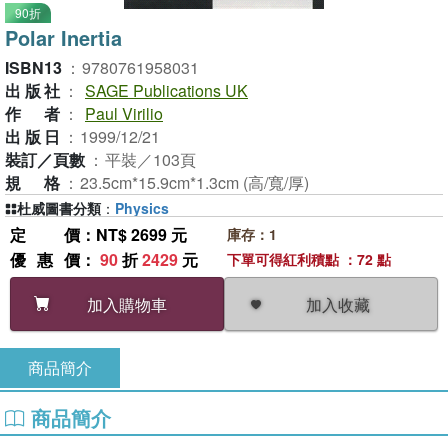
90折
Polar Inertia
ISBN13
：
9780761958031
出版社
：
SAGE Publications UK
作者
：
Paul Virilio
出版日
：
1999/12/21
裝訂／頁數
：
平裝／103頁
規格
：
23.5cm*15.9cm*1.3cm (高/寬/厚)
杜威圖書分類
：
Physics
定價
：NT$ 2699 元
庫存：1
優惠價
：
90
折
2429
元
下單可得紅利積點 ：72 點
加入收藏
加入購物車
商品簡介
商品簡介