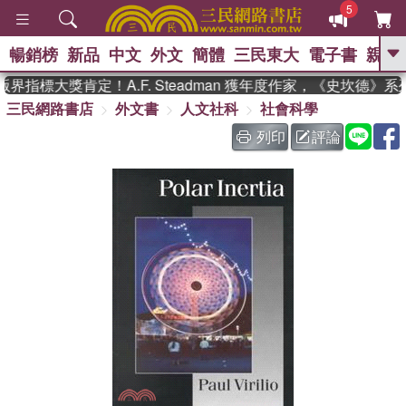
5
暢銷榜
新品
中文
外文
簡體
三民東大
電子書
親子
GO
界指標大獎肯定！A.F. Steadman 獲年度作家，《史坎德》
三民網路書店
外文書
人文社科
社會科學
、
、
熱搜：
東野圭吾
The Odyssey
、
、
父親節
如果歷史是一群喵
暑期
列印
評論
、
、
推薦
國際布克獎 臺灣漫遊錄
方
、
、
念華
台灣的李登輝時代
數學女
、
孩：黎曼猜想
偉大的迷走神經