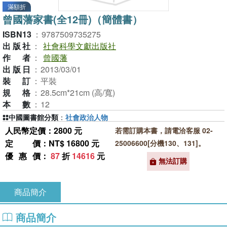
滿額折
曾國藩家書(全12冊)（簡體書）
ISBN13
：
9787509735275
出版社
：
社會科學文獻出版社
作者
：
曾國藩
出版日
：
2013/03/01
裝訂
：
平裝
規格
：
28.5cm*21cm (高/寬)
本數
：
12
中國圖書館分類
：
社會政治人物
人民幣定價：2800 元
若需訂購本書，請電洽客服 02-
定價
：NT$ 16800 元
25006600[分機130、131]。
優惠價
：
87
折
14616
元
無法訂購
商品簡介
商品簡介