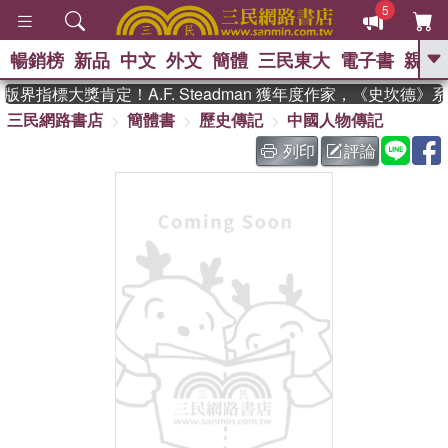
5
暢銷榜
新品
中文
外文
簡體
三民東大
電子書
親子
GO
版界指標大獎肯定！A.F. Steadman 獲年度作家，《史坎德
三民網路書店
簡體書
歷史傳記
中國人物傳記
、
熱搜：
東野圭吾
高希均教授回憶錄
、
、
、
The Odyssey
父親節
如果歷
列印
評論
、
、
史是一群喵
暑期推薦
國際布克
、
、
獎 臺灣漫遊錄
方念華
台灣的李
、
、
登輝時代
數學女孩：黎曼猜想
偉大的迷走神經