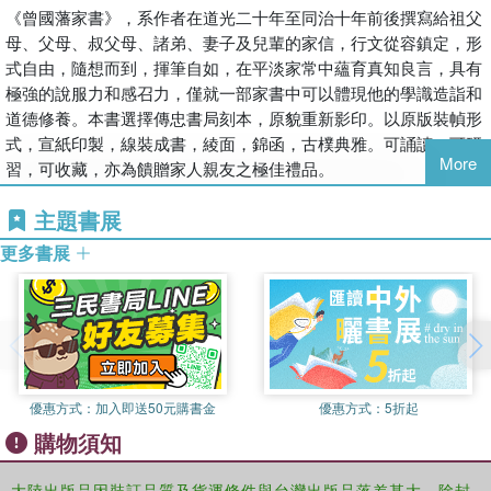
《曾國藩家書》，系作者在道光二十年至同治十年前後撰寫給祖父
母、父母、叔父母、諸弟、妻子及兒輩的家信，行文從容鎮定，形
式自由，隨想而到，揮筆自如，在平淡家常中蘊育真知良言，具有
極強的說服力和感召力，僅就一部家書中可以體現他的學識造詣和
道德修養。本書選擇傳忠書局刻本，原貌重新影印。以原版裝幀形
式，宣紙印製，線裝成書，綾面，錦函，古樸典雅。可誦讀，可研
More
習，可收藏，亦為饋贈家人親友之極佳禮品。
主題書展
更多書展
優惠方式：
加入即送50元購書金
優惠方式：
5折起
購物須知
大陸出版品因裝訂品質及貨運條件與台灣出版品落差甚大，除封