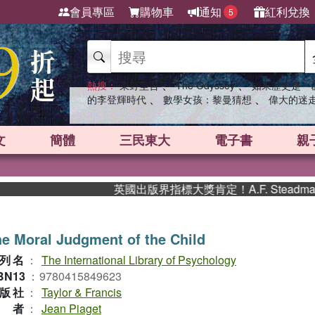
會員專區
購物車
通知
紅利兌換
5
、
、
熱搜：
東野圭吾
The Odyssey
如果歷史是一
、
、
的李登輝時代
數學女孩：黎曼猜想
偉大的迷
文
簡體
三民東大
電子書
親
英國出版界指標大獎肯定！A.F. Steadm
e Moral Judgment of the Child
列名
：
The International Library of Psychology
BN13
：
9780415849623
版社
：
Taylor & Francis
作者
：
Jean Piaget