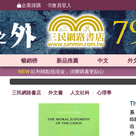
企業採購
會員登入
暢銷榜
新品
推薦
中文
外
NEW
紅利積點抵現金，消費購書更貼心
三民網路書店
外文書
人文社科
心理學
Th
系
IS
出