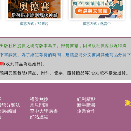
優惠方式：
75折起
優惠方式：
熱賣中
出版社所提供之現有版本為主。部份書籍，因出版社供應狀況特殊
下單調貨。為了縮短等待的時間，建議您將外文書與其他商品分開下
期
(收到商品為起始日)。
態與完整包裝(商品、附件、發票、隨貨贈品等)否則恕不接受退貨。
募
禮券兌換
紅利積點
聚
書館分類法
常見問題
新手購書
購/編目
空中大學購書
企業合作
換
好站連結