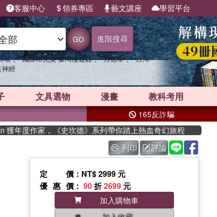
客服中心
領券專區
藝文講座
學習平台
進階搜尋
GO
、
、
、
群喵
國際布克獎 臺灣漫遊錄
方念華
台灣
走神經
子
文具選物
漫畫
教科考用
165反詐騙
an 獲年度作家，《史坎德》系列帶你踏上熱血奇幻旅程
列印
評論
定價
：NT$ 2999 元
優惠價
：
90
折
2699
元
加入購物車
加入收藏