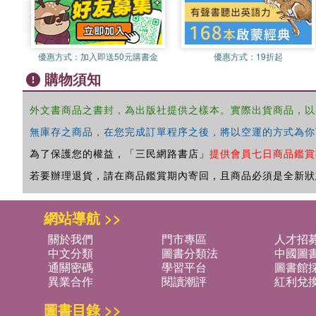
優惠方式：
加入即送50元購書金
優惠方式：
19折起
購物須知
外文書商品之書封，為出版社提供之樣本。實際出貨商品，以
無庫存之商品，在您完成訂單程序之後，將以空運的方式為你
為了保護您的權益，「三民網路書店」
提供會員七日商品鑑賞
若要辦理退貨，請在商品鑑賞期內寄回，且商品必須是全新狀
網站導航 >>
關於我們
門市專區
人才招
中文分類
圖書分類法
中國圖
通關密碼
學習平台
圖書館採
異業合作
閱讀潮評
紅利兌
圖書目錄 >>