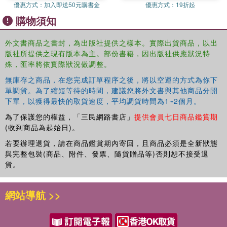
優惠方式：
加入即送50元購書金
優惠方式：
19折起
購物須知
外文書商品之書封，為出版社提供之樣本。實際出貨商品，以出
版社所提供之現有版本為主。部份書籍，因出版社供應狀況特
殊，匯率將依實際狀況做調整。
無庫存之商品，在您完成訂單程序之後，將以空運的方式為你下
單調貨。為了縮短等待的時間，建議您將外文書與其他商品分開
下單，以獲得最快的取貨速度，平均調貨時間為1~2個月。
為了保護您的權益，「三民網路書店」
提供會員七日商品鑑賞期
(收到商品為起始日)。
若要辦理退貨，請在商品鑑賞期內寄回，且商品必須是全新狀態
與完整包裝(商品、附件、發票、隨貨贈品等)否則恕不接受退
貨。
網站導航 >>