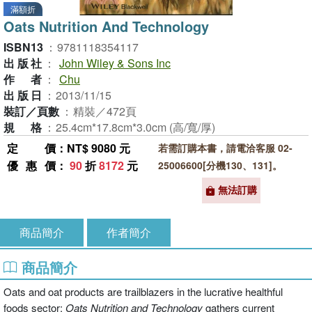
滿額折
Oats Nutrition And Technology
ISBN13
：
9781118354117
出版社
：
John Wiley & Sons Inc
作者
：
Chu
出版日
：
2013/11/15
裝訂／頁數
：
精裝／472頁
規格
：
25.4cm*17.8cm*3.0cm (高/寬/厚)
定價
：NT$ 9080 元
若需訂購本書，請電洽客服 02-
優惠價
：
90
折
8172
元
25006600[分機130、131]。
無法訂購
商品簡介
作者簡介
商品簡介
Oats and oat products are trailblazers in the lucrative healthful
foods sector:
Oats Nutrition and Technology
gathers current