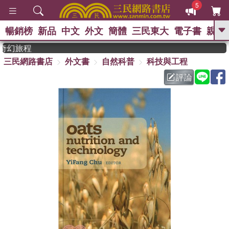
5
暢銷榜
新品
中文
外文
簡體
三民東大
電子書
親子
GO
奇幻旅程
三民網路書店
外文書
自然科普
科技與工程
、
熱搜：
東野圭吾
高希均教授回憶錄
、
、
、
The Odyssey
父親節
如果歷
評論
、
、
史是一群喵
暑期推薦
國際布克
、
、
獎 臺灣漫遊錄
方念華
台灣的李
、
、
登輝時代
數學女孩：黎曼猜想
偉大的迷走神經