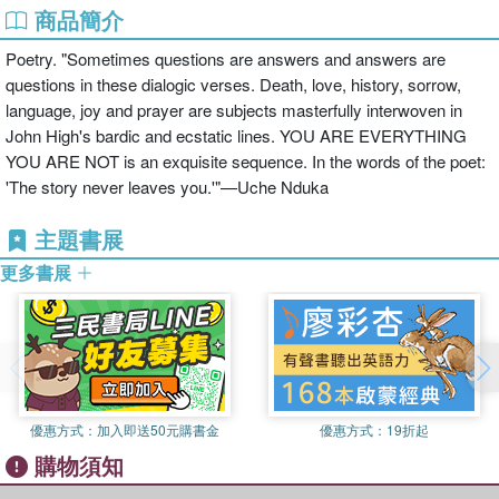
商品簡介
Poetry. "Sometimes questions are answers and answers are
questions in these dialogic verses. Death, love, history, sorrow,
language, joy and prayer are subjects masterfully interwoven in
John High's bardic and ecstatic lines. YOU ARE EVERYTHING
YOU ARE NOT is an exquisite sequence. In the words of the poet:
'The story never leaves you.'"—Uche Nduka
主題書展
更多書展
優惠方式：
加入即送50元購書金
優惠方式：
19折起
購物須知