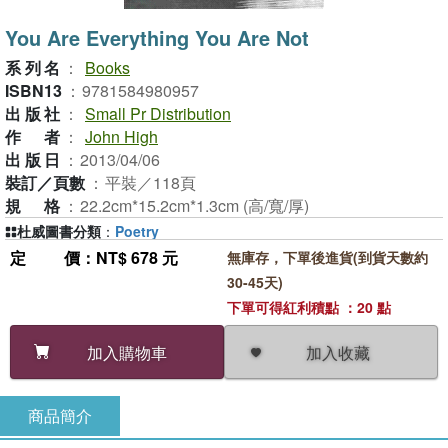
You Are Everything You Are Not
系列名
：
Books
ISBN13
：
9781584980957
出版社
：
Small Pr Distribution
作者
：
John High
出版日
：
2013/04/06
裝訂／頁數
：
平裝／118頁
規格
：
22.2cm*15.2cm*1.3cm (高/寬/厚)
杜威圖書分類
：
Poetry
定價
：NT$ 678 元
無庫存，下單後進貨(到貨天數約
30-45天)
下單可得紅利積點 ：20 點
加入收藏
加入購物車
商品簡介