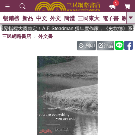
5
暢銷榜
新品
中文
外文
簡體
三民東大
電子書
親子
GO
界指標大獎肯定！A.F. Steadman 獲年度作家，《史坎德》
三民網路書店
外文書
、
、
熱搜：
東野圭吾
The Odyssey
、
、
父親節
如果歷史是一群喵
暑期
列印
評論
、
、
推薦
國際布克獎 臺灣漫遊錄
方
、
、
念華
台灣的李登輝時代
數學女
、
孩：黎曼猜想
偉大的迷走神經