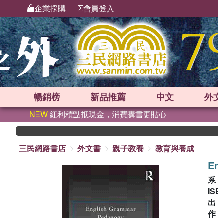
企業採購
會員登入
暢銷榜
新品
推薦
中文
外
NEW
紅利積點抵現金，消費購書更貼心
三民網路書店
外文書
親子教養
教育與養成
E
系
IS
出