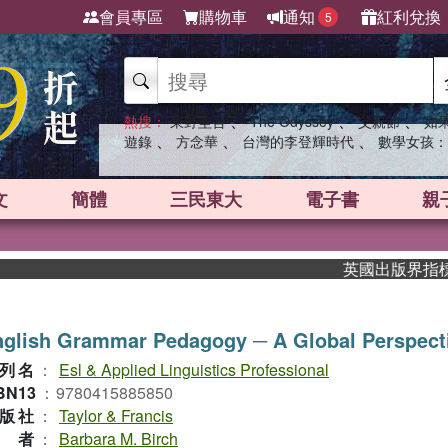
會員專區
購物車
通知
紅利兌換
5
、
、
、
熱搜：
東野圭吾
The Odyssey
父親節
如
、
、
、
遊錄
方念華
台灣的李登輝時代
數學女孩：
文
簡體
三民東大
電子書
親
英國出版界指標大獎肯
nglish Grammar Pedagogy ─ A Global Perspect
列名
：
Esl & Applied Linguistics Professional
BN13
：
9780415885850
版社
：
Taylor & Francis
作者
：
Barbara M. Birch