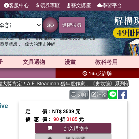
客服中心
領券專區
藝文講座
學習平台
進階搜尋
GO
、
、
果歷史是一群喵
暑期推薦
國際布克獎 臺灣漫
、
黎曼猜想
偉大的迷走神經
子
文具選物
漫畫
教科考用
165反詐騙
定！A.F. Steadman 獲年度作家，《史坎德》系列帶你踏上
列印
評論
ive
定價
：NT$ 3539 元
優惠價
：
90
折
3185
元
加入購物車
加入收藏