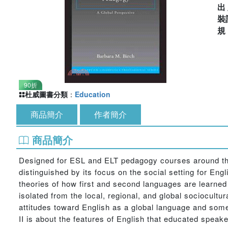
出
裝
90折
杜威圖書分類
：
Education
商品簡介
作者簡介
商品簡介
Designed for ESL and ELT pedagogy courses around the 
distinguished by its focus on the social setting for Eng
theories of how first and second languages are learned
isolated from the local, regional, and global sociocultur
attitudes toward English as a global language and some
II is about the features of English that educated speak