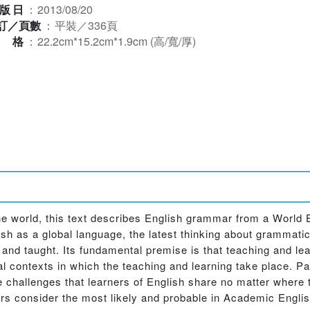
版日
：
2013/08/20
訂／頁數
：
平裝／336頁
規格
：
22.2cm*15.2cm*1.9cm (高/寬/厚)
world, this text describes English grammar from a World En
lish as a global language, the latest thinking about grammati
 and taught. Its fundamental premise is that teaching and l
al contexts in which the teaching and learning take place. Par
 challenges that learners of English share no matter where t
ers consider the most likely and probable in Academic English