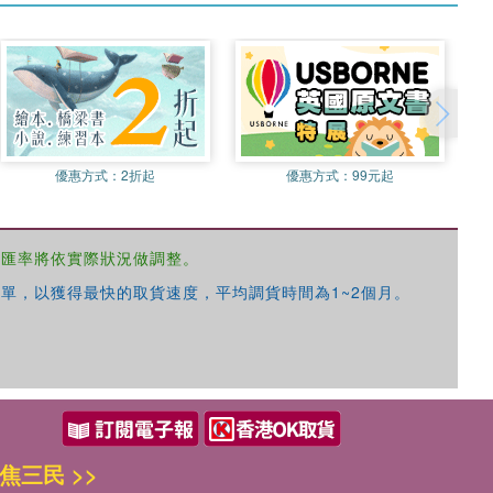
優惠方式：
2折起
優惠方式：
99元起
，匯率將依實際狀況做調整。
單，以獲得最快的取貨速度，平均調貨時間為1~2個月。
焦三民 >>