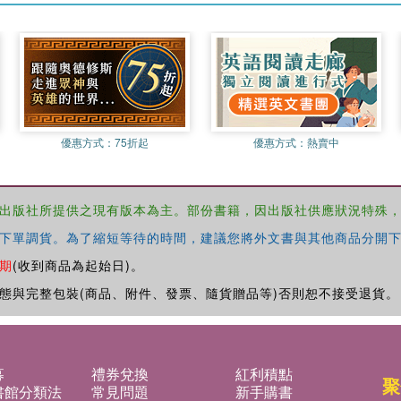
優惠方式：
75折起
優惠方式：
熱賣中
出版社所提供之現有版本為主。部份書籍，因出版社供應狀況特殊
下單調貨。為了縮短等待的時間，建議您將外文書與其他商品分開下
期
(收到商品為起始日)。
態與完整包裝(商品、附件、發票、隨貨贈品等)否則恕不接受退貨。
募
禮券兌換
紅利積點
聚
書館分類法
常見問題
新手購書