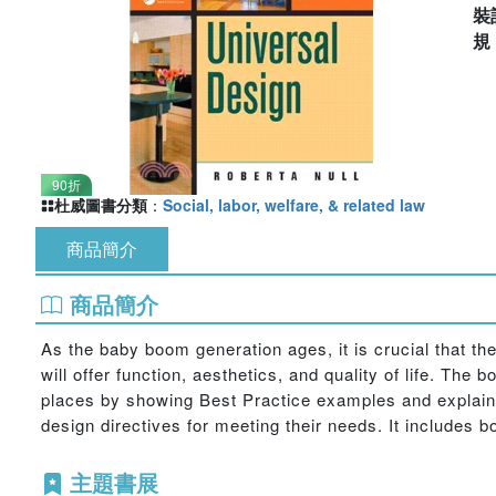
裝
90折
杜威圖書分類
：
Social, labor, welfare, & related law
商品簡介
商品簡介
As the baby boom generation ages, it is crucial that the
will offer function, aesthetics, and quality of life. Th
places by showing Best Practice examples and explainin
design directives for meeting their needs. It includes 
主題書展