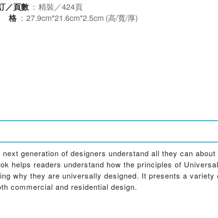
訂／頁數
：
精裝／424頁
規格
：
27.9cm*21.6cm*2.5cm (高/寬/厚)
 next generation of designers understand all they can about b
e book helps readers understand how the principles of Univers
g why they are universally designed. It presents a variety o
both commercial and residential design.