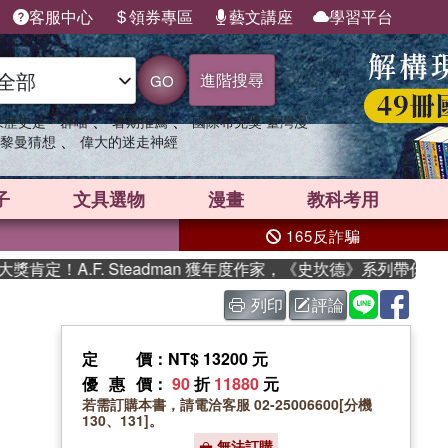
客服中心
領券專區
藝文講座
學習平台
進階搜尋
GO
、
、
果歷史是一群喵
暑期推薦
國際布克獎 臺灣漫
、
黎曼猜想
偉大的迷走神經
子
文具選物
漫畫
教科考用
165反詐騙
定！A.F. Steadman 獲年度作家，《史坎德》系列帶你踏上
列印
評論
定價
：NT$ 13200 元
優惠價
：
90
折
11880
元
若需訂購本書，請電洽客服 02-25006600[分機
130、131]。
無法訂購