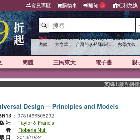
會員專區
購物車
通知
紅利兌換
5
、
、
、
熱搜：
東野圭吾
The Odyssey
父親節
如
、
、
、
遊錄
方念華
台灣的李登輝時代
數學女孩：
文
簡體
三民東大
電子書
親
英國出版界指標大獎肯
iversal Design ─ Principles and Models
BN13
：
9781466505292
版社
：
Taylor & Francis
作者
：
Roberta Null
版日
：
2013/10/24