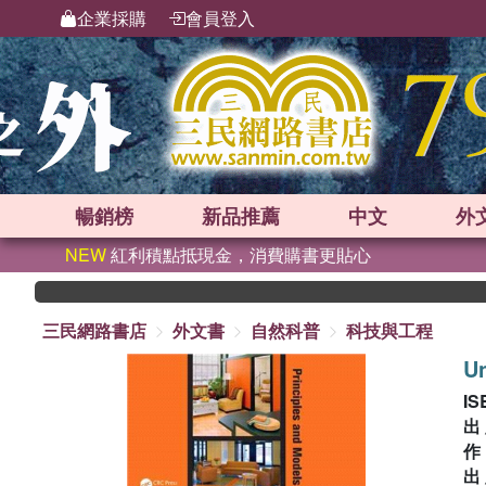
企業採購
會員登入
暢銷榜
新品
推薦
中文
外
NEW
紅利積點抵現金，消費購書更貼心
三民網路書店
外文書
自然科普
科技與工程
Un
IS
出
出