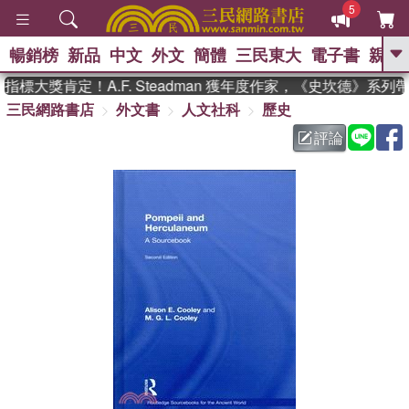
5
暢銷榜
新品
中文
外文
簡體
三民東大
電子書
親子
GO
標大獎肯定！A.F. Steadman 獲年度作家，《史坎德》系列
三民網路書店
外文書
人文社科
歷史
、
熱搜：
東野圭吾
高希均教授回憶錄
、
、
、
The Odyssey
父親節
如果歷
評論
、
、
史是一群喵
暑期推薦
國際布克
、
、
獎 臺灣漫遊錄
方念華
台灣的李
、
、
登輝時代
數學女孩：黎曼猜想
偉大的迷走神經