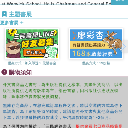
sources come from the cities themselves, written by their
at Warwick School. He is Chairman and General Editor of
ordinary inhabitants – men and women, citizens and
the LACTOR sourcebooks, and has edited three volumes
主題書展
slaves.
in the series:
The Age of Augustus
(2003),
Cicero's
更多書展
Consulship Campaign
(2009) and
Tiberius to Nero
(2011).
Encorporating the latest research and finds from the two
cities and enhanced with more photographs, maps, and
plans,
Pompeii and Herculaneum: A Sourcebook
offers an
invaluable resource for anyone studying or visiting the
sites.
優惠方式：
加入即送50元購書金
優惠方式：
19折起
購物須知
外文書商品之書封，為出版社提供之樣本。實際出貨商品，以出
版社所提供之現有版本為主。部份書籍，因出版社供應狀況特
殊，匯率將依實際狀況做調整。
無庫存之商品，在您完成訂單程序之後，將以空運的方式為你下
單調貨。為了縮短等待的時間，建議您將外文書與其他商品分開
下單，以獲得最快的取貨速度，平均調貨時間為1~2個月。
為了保護您的權益，「三民網路書店」
提供會員七日商品鑑賞期