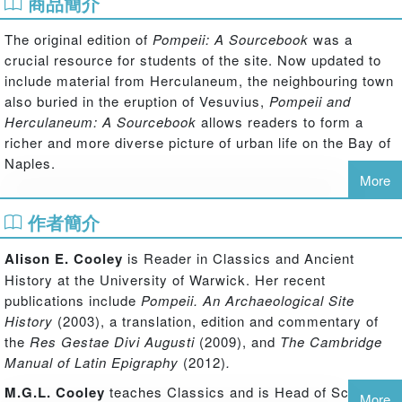
商品簡介
The original edition of
Pompeii: A Sourcebook
was a
crucial resource for students of the site. Now updated to
include material from Herculaneum, the neighbouring town
also buried in the eruption of Vesuvius,
Pompeii and
Herculaneum: A Sourcebook
allows readers to form a
richer and more diverse picture of urban life on the Bay of
Naples.
More
Focusing upon inscriptions and ancient texts, it translates
作者簡介
and sets into context a representative sample of the huge
range of source material uncovered in these towns. From
Alison E. Cooley
is Reader in Classics and Ancient
the labels on wine jars to scribbled insults, and from
History at the University of Warwick. Her recent
advertisements for gladiatorial contests to love poetry, the
publications include
Pompeii. An Archaeological Site
individual chapters explore the early history of Pompeii
History
(2003), a translation, edition and commentary of
and Herculaneum, their destruction, leisure pursuits,
the
Res Gestae Divi Augusti
(2009), and
The Cambridge
politics, commerce, religion, the family and society.
Manual of Latin Epigraphy
(2012)
.
Information about Pompeii and Herculaneum from authors
based in Rome is included, but the great majority of
M.G.L. Cooley
teaches Classics and is Head of Scholars
More