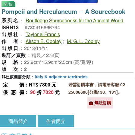
90折
Pompeii and Herculaneum ─ A Sourcebook
系列名
：
Routledge Sourcebooks for the Ancient World
ISBN13
：
9780415666794
出版社
：
Taylor & Francis
作者
：
Alison E. Cooley
;
M. G. L. Cooley
出版日
：
2013/11/11
裝訂／頁數
：
精裝／272頁
規格
：
22.9cm*15.9cm*2.5cm (高/寬/厚)
版次
：
2
杜威圖書分類
：
Italy & adjacent territories
定價
：NT$ 7800 元
若需訂購本書，請電洽客服 02-
優惠價
：
90
折
7020
元
25006600[分機130、131]。
無法訂購
商品簡介
作者簡介