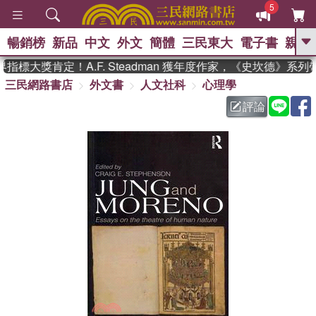
5
暢銷榜
新品
中文
外文
簡體
三民東大
電子書
親子
GO
標大獎肯定！A.F. Steadman 獲年度作家，《史坎德》系列
三民網路書店
外文書
人文社科
心理學
、
熱搜：
東野圭吾
高希均教授回憶錄
、
、
、
The Odyssey
父親節
如果歷
評論
、
、
史是一群喵
暑期推薦
國際布克
、
、
獎 臺灣漫遊錄
方念華
台灣的李
、
、
登輝時代
數學女孩：黎曼猜想
偉大的迷走神經