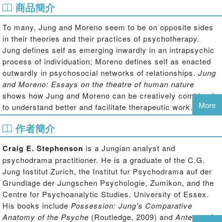
商品簡介
To many, Jung and Moreno seem to be on opposite sides
in their theories and their practices of psychotherapy.
Jung defines self as emerging inwardly in an intrapsychic
process of individuation; Moreno defines self as enacted
outwardly in psychosocial networks of relationships.
Jung
and Moreno: Essays on the theatre of human nature
shows how Jung and Moreno can be creatively combined
More
to understand better and facilitate therapeutic work.
Craig E. Stephenson and contributors write about how and
作者簡介
why they put together Jung and Moreno. They describe
and discuss psychodrama sessions grounded in the
Craig E. Stephenson
is a Jungian analyst and
fundamentals of Jung's analytical psychology, as well as
psychodrama practitioner. He is a graduate of the C.G.
dream and fairy tale enactments and individual
Jung Institut Zurich, the Institut fur Psychodrama auf der
psychoanalytical sessions in which they employ
Grundlage der Jungschen Psychologie, Zumikon, and the
psychodramatic techniques. The essays retheorize
Centre for Psychoanalytic Studies, University of Essex.
Jungian concepts of transference and complexes in the
His books include
Possession: Jung’s Comparative
light of Moreno's insights. They reframe and deepen
Anatomy of the Psyche
(Routledge, 2009) and
Anteros: A