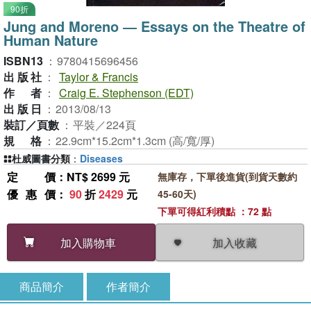
90折
Jung and Moreno ― Essays on the Theatre of
Human Nature
ISBN13
：
9780415696456
出版社
：
Taylor & Francis
作者
：
Craig E. Stephenson (EDT)
出版日
：
2013/08/13
裝訂／頁數
：
平裝／224頁
規格
：
22.9cm*15.2cm*1.3cm (高/寬/厚)
杜威圖書分類
：
Diseases
定價
：NT$ 2699 元
無庫存，下單後進貨(到貨天數約
優惠價
：
90
折
2429
元
45-60天)
下單可得紅利積點 ：72 點
加入收藏
加入購物車
商品簡介
作者簡介