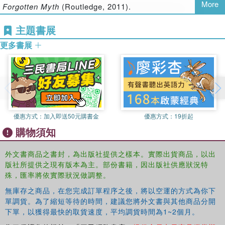
traditional psychodramatic techniques by securing them
More
Forgotten Myth
(Routledge, 2011).
within Jung's archetypal context.
Contributors:
Ellynor Barz, Christopher Beach, Doreen
主題書展
Jung and Moreno
challenges our understanding of healing
Madden Elefthery, Mariolina Graziosi, John Hill, Emilija
practices and the integration of spontaneous unconscious
更多書展
Kiehl, Barbara Helen Miller, Siri Ness and Wilma Scategni
processes, bringing these two ground breaking
practitioners to meet collaboratively in the theatre of
human nature. The contributions are original and insightful
arguments by nine important thinkers. This book will be of
interest to psychotherapists, analytical psychologists,
psychoanalysts, psychodrama practitioners, drama
優惠方式：
加入即送50元購書金
優惠方式：
19折起
therapists and students.
購物須知
外文書商品之書封，為出版社提供之樣本。實際出貨商品，以出
版社所提供之現有版本為主。部份書籍，因出版社供應狀況特
殊，匯率將依實際狀況做調整。
無庫存之商品，在您完成訂單程序之後，將以空運的方式為你下
單調貨。為了縮短等待的時間，建議您將外文書與其他商品分開
下單，以獲得最快的取貨速度，平均調貨時間為1~2個月。