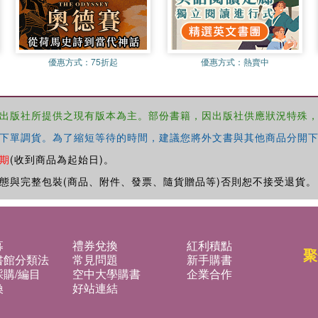
優惠方式：
75折起
優惠方式：
熱賣中
出版社所提供之現有版本為主。部份書籍，因出版社供應狀況特殊
下單調貨。為了縮短等待的時間，建議您將外文書與其他商品分開下
期
(收到商品為起始日)。
態與完整包裝(商品、附件、發票、隨貨贈品等)否則恕不接受退貨。
募
禮券兌換
紅利積點
聚
書館分類法
常見問題
新手購書
購/編目
空中大學購書
企業合作
換
好站連結