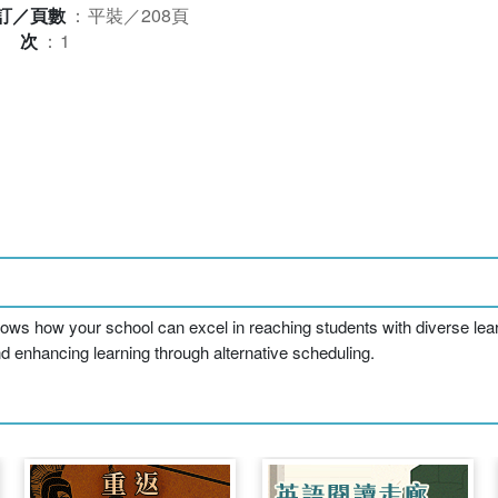
訂／頁數
：
平裝／208頁
版次
：
1
hows how your school can excel in reaching students with diverse lear
d enhancing learning through alternative scheduling.