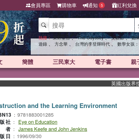
會員專區
購物車
通知
紅利兌換
5
、
、
、
熱搜：
東野圭吾
The Odyssey
父親節
如
、
、
、
遊錄
方念華
台灣的李登輝時代
數學女孩：
文
簡體
三民東大
電子書
親
英國出版界指標大
struction and the Learning Environment
BN13
：
9781883001285
版社
：
Eye on Education
作者
：
James Keefe and John Jenkins
版日
：
1996/09/30