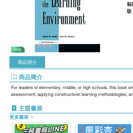
裝
90折
商品簡介
商品簡介
For leaders of elementary, middle, or high schools, this book s
assessment; applying constructivist learning methodologies; an
主題書展
更多書展