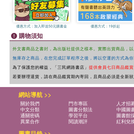
優惠方式：
加入即送50元購書金
優惠方式：
19折起
購物須知
外文書商品之書封，為出版社提供之樣本。實際出貨商品，以
無庫存之商品，在您完成訂單程序之後，將以空運的方式為你
為了保護您的權益，「三民網路書店」
提供會員七日商品鑑賞
若要辦理退貨，請在商品鑑賞期內寄回，且商品必須是全新狀
網站導航 >>
關於我們
門市專區
人才招
中文分類
圖書分類法
中國圖
通關密碼
學習平台
圖書館採
異業合作
閱讀潮評
紅利兌
圖書目錄 >>