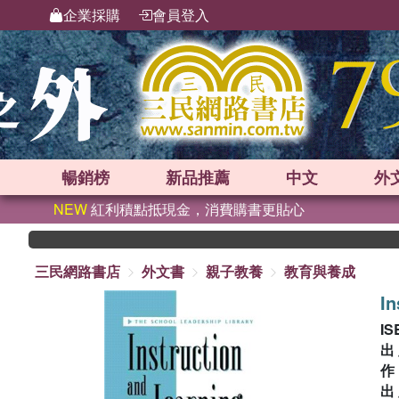
企業採購
會員登入
暢銷榜
新品
推薦
中文
外
NEW
紅利積點抵現金，消費購書更貼心
三民網路書店
外文書
親子教養
教育與養成
In
IS
出
出