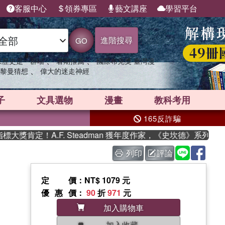
客服中心
領券專區
藝文講座
學習平台
進階搜尋
GO
、
、
果歷史是一群喵
暑期推薦
國際布克獎 臺灣漫
、
黎曼猜想
偉大的迷走神經
子
文具選物
漫畫
教科考用
165反詐騙
獎肯定！A.F. Steadman 獲年度作家，《史坎德》系列帶你
列印
評論
定價
：NT$ 1079 元
優惠價
：
90
折
971
元
加入購物車
加入收藏