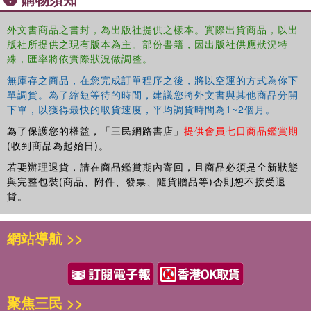
外文書商品之書封，為出版社提供之樣本。實際出貨商品，以出
版社所提供之現有版本為主。部份書籍，因出版社供應狀況特
殊，匯率將依實際狀況做調整。
無庫存之商品，在您完成訂單程序之後，將以空運的方式為你下
單調貨。為了縮短等待的時間，建議您將外文書與其他商品分開
下單，以獲得最快的取貨速度，平均調貨時間為1~2個月。
為了保護您的權益，「三民網路書店」
提供會員七日商品鑑賞期
(收到商品為起始日)。
若要辦理退貨，請在商品鑑賞期內寄回，且商品必須是全新狀態
與完整包裝(商品、附件、發票、隨貨贈品等)否則恕不接受退
貨。
網站導航 >>
聚焦三民 >>