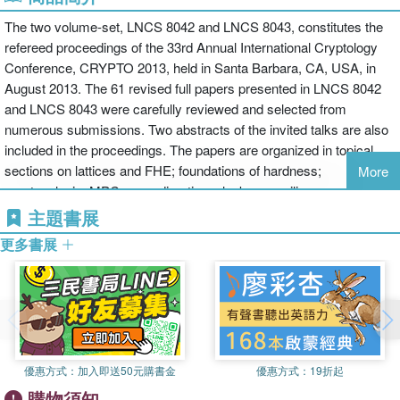
The two volume-set, LNCS 8042 and LNCS 8043, constitutes the
refereed proceedings of the 33rd Annual International Cryptology
Conference, CRYPTO 2013, held in Santa Barbara, CA, USA, in
August 2013. The 61 revised full papers presented in LNCS 8042
and LNCS 8043 were carefully reviewed and selected from
numerous submissions. Two abstracts of the invited talks are also
included in the proceedings. The papers are organized in topical
sections on lattices and FHE; foundations of hardness;
More
cryptanalysis; MPC - new directions; leakage resilience;
symmetric encryption and PRFs; key exchange; multi linear maps;
主題書展
ideal ciphers; implementation-oriented protocols; number-theoretic
更多書展
hardness; MPC - foundations; codes and secret sharing;
signatures and authentication; quantum security; new primitives;
and functional encryption.
優惠方式：
加入即送50元購書金
優惠方式：
19折起
購物須知