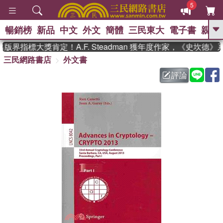
5
暢銷榜
新品
中文
外文
簡體
三民東大
電子書
親子
GO
版界指標大獎肯定！A.F. Steadman 獲年度作家，《史坎德
三民網路書店
外文書
、
熱搜：
東野圭吾
高希均教授回憶錄
、
、
、
The Odyssey
父親節
如果歷
評論
、
、
史是一群喵
暑期推薦
國際布克
、
、
獎 臺灣漫遊錄
方念華
台灣的李
、
、
登輝時代
數學女孩：黎曼猜想
偉大的迷走神經