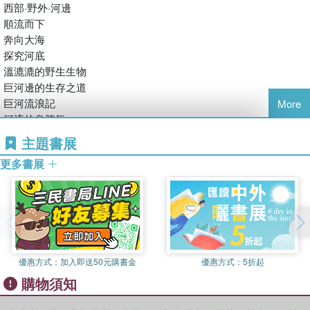
西部·野外·河邊
順流而下
奔向大海
探究河底
溫漉漉的野生生物
巨河邊的生存之道
巨河流浪記
More
河流的臭脾氣
對河流的反抗
主題書展
更多書展
安全隱患
三角幾何
你與你的幾何工具箱
將功補過
杰出的畫作
雕蟲小技
優惠方式：
加入即送50元購書金
優惠方式：
5折起
被禁止的按鈕
購物須知
正弦超人與余弦女孩
第十三洞三角挑戰賽