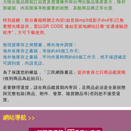
大陸出版品因裝訂品質及貨運條件與台灣出版品落差甚大，除封
極微角度與超大三角形
面破損、內頁脫落等較嚴重的狀態，其餘商品將正常出貨。
受損計算器的應急操作
給我們一個波
特別提醒：部分書籍附贈之內容(如音頻mp3或影片dvd等)已無
實體光碟提供，需以QR CODE 連結至當地網站註冊“並通過驗證
你認為你要去哪里
程序”，方可下載使用。
角度機的最后挑戰
......
無現貨庫存之簡體書，將向海外調貨：
海外有庫存之書籍，等候約45個工作天;
海外無庫存之書籍，平均作業時間約60個工作天，然不保證確定
可調到貨，尚請見諒。
為了保護您的權益，「三民網路書店」
提供會員七日商品鑑賞期
(收到商品為起始日)。
若要辦理退貨，請在商品鑑賞期內寄回，且商品必須是全新狀態
與完整包裝(商品、附件、發票、隨貨贈品等)否則恕不接受退
貨。
網站導航 >>