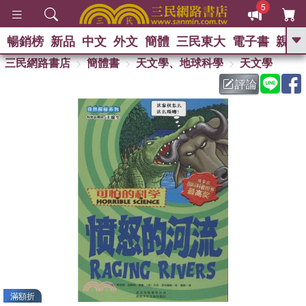
5
暢銷榜
新品
中文
外文
簡體
三民東大
電子書
親子
GO
三民網路書店
簡體書
天文學、地球科學
天文學
評論
熱搜：
滿額折