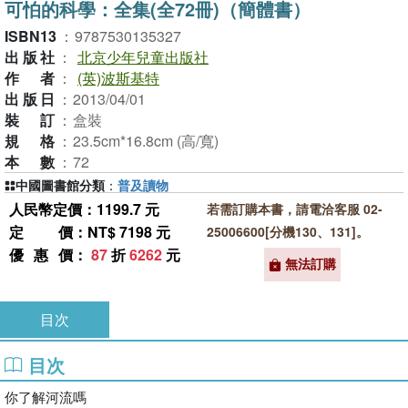
可怕的科學：全集(全72冊)（簡體書）
ISBN13
：
9787530135327
出版社
：
北京少年兒童出版社
作者
：
(英)波斯基特
出版日
：
2013/04/01
裝訂
：
盒裝
規格
：
23.5cm*16.8cm (高/寬)
本數
：
72
中國圖書館分類
：
普及讀物
人民幣定價：1199.7 元
若需訂購本書，請電洽客服 02-
定價
：NT$ 7198 元
25006600[分機130、131]。
優惠價
：
87
折
6262
元
無法訂購
目次
目次
你了解河流嗎