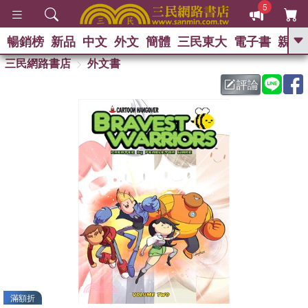
5
暢銷榜
新品
中文
外文
簡體
三民東大
電子書
親子
GO
三民網路書店
外文書
評論
熱搜：
滿額折