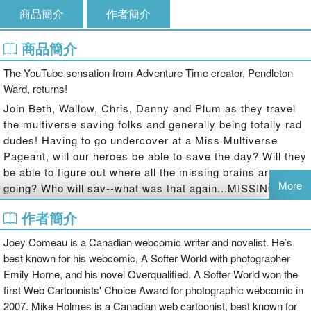
商品簡介
作者簡介
商品簡介
The YouTube sensation from Adventure Time creator, Pendleton
Ward, returns!
Join Beth, Wallow, Chris, Danny and Plum as they travel
the multiverse saving folks and generally being totally rad
dudes! Having to go undercover at a Miss Multiverse
Pageant, will our heroes be able to save the day? Will they
be able to figure out where all the missing brains are
More
going? Who will sav--what was that again...MISSING
BRAINS?! Based on the hit web series from ADVENTURE
作者簡介
TIME creator Pendleton Ward! POWER! RESPECT!
Joey Comeau is a Canadian webcomic writer and novelist. He’s
best known for his webcomic, A Softer World with photographer
Emily Horne, and his novel Overqualified. A Softer World won the
first Web Cartoonists' Choice Award for photographic webcomic in
2007. Mike Holmes is a Canadian web cartoonist, best known for