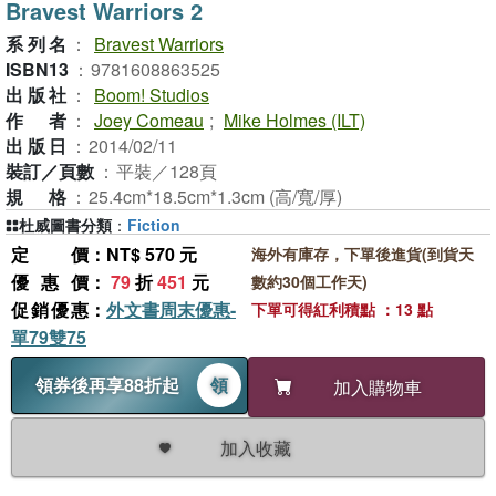
Bravest Warriors 2
系列名
：
Bravest Warriors
ISBN13
：
9781608863525
出版社
：
Boom! Studios
作者
：
Joey Comeau
;
Mike Holmes (ILT)
出版日
：
2014/02/11
裝訂／頁數
：
平裝／128頁
規格
：
25.4cm*18.5cm*1.3cm (高/寬/厚)
杜威圖書分類
：
Fiction
定價
：NT$ 570 元
海外有庫存，下單後進貨(到貨天
優惠價
：
79
折
451
元
數約30個工作天)
促銷優惠
：
外文書周末優惠-
下單可得紅利積點 ：13 點
單79雙75
領券後再享88折起
領
加入購物車
加入收藏