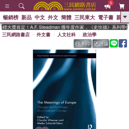
5
暢銷榜
新品
中文
外文
簡體
三民東大
電子書
親子
GO
大獎肯定！A.F. Steadman 獲年度作家，《史坎德》系列帶
三民網路書店
外文書
人文社科
政治學
、
、
熱搜：
東野圭吾
The Odyssey
、
、
父親節
如果歷史是一群喵
暑期
列印
評論
、
、
推薦
國際布克獎 臺灣漫遊錄
方
、
、
念華
台灣的李登輝時代
數學女
、
孩：黎曼猜想
偉大的迷走神經