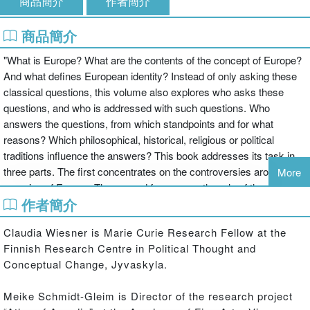
商品簡介
作者簡介
商品簡介
"What is Europe? What are the contents of the concept of Europe?
And what defines European identity? Instead of only asking these
classical questions, this volume also explores who asks these
questions, and who is addressed with such questions. Who
answers the questions, from which standpoints and for what
reasons? Which philosophical, historical, religious or political
traditions influence the answers? This book addresses its task in
three parts. The first concentrates on the controversies around the
More
meaning of Europe. The second focuses on the role of the
作者簡介
European Union. The third discusses Europe and its relations to
different types of otherness, or rather, non-European-ness. The
Claudia Wiesner is Marie Curie Research Fellow at the
volume produces a complex and plural picture of the concepts,
Finnish Research Centre in Political Thought and
ideas, debates and (ex)changes associated with the concept of
Conceptual Change, Jyvaskyla.
Europe, and has a clear significance for today's debates on
European identity, Europeanization, and the EU. "--
Meike Schmidt-Gleim is Director of the research project