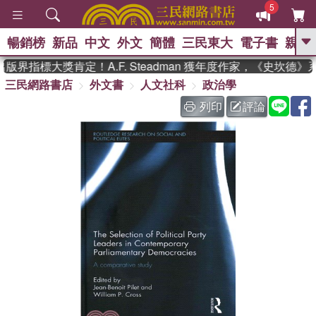
5
暢銷榜
新品
中文
外文
簡體
三民東大
電子書
親子
GO
界指標大獎肯定！A.F. Steadman 獲年度作家，《史坎德
三民網路書店
外文書
人文社科
政治學
、
、
熱搜：
東野圭吾
The Odyssey
、
、
父親節
如果歷史是一群喵
暑期
列印
評論
、
、
推薦
國際布克獎 臺灣漫遊錄
方
、
、
念華
台灣的李登輝時代
數學女
、
孩：黎曼猜想
偉大的迷走神經