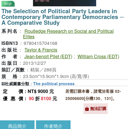
90折
The Selection of Political Party Leaders in
Contemporary Parliamentary Democracies ─
A Comparative Study
系列名
：
Routledge Research on Social and Political
Elites
ISBN13
：
9780415704168
出版社
：
Taylor & Francis
作者
：
Jean-benoit Pilet (EDT)
;
William Cross (EDT)
出版日
：
2013/12/27
裝訂／頁數
：
精裝／288頁
規格
：
23.5cm*15.9cm*1.9cm (高/寬/厚)
杜威圖書分類
：
The political process
定價
：NT$ 9000 元
若需訂購本書，請電洽客服 02-
優惠價
：
90
折
8100
元
25006600[分機130、131]。
無法訂購
商品簡介
作者簡介