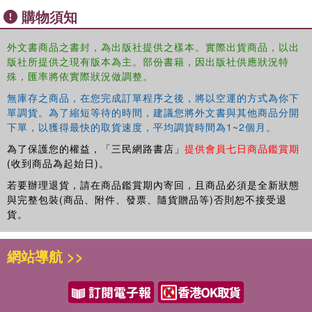
Essays written by acknowledged experts on the area
購物須知
provide an impartial overview of the region.
Country surveys
外文書商品之書封，為出版社提供之樣本。實際出貨商品，以出
版社所提供之現有版本為主。部份書籍，因出版社供應狀況特
Individual chapters on each country, comprising:
殊，匯率將依實際狀況做調整。
essays on the geography, recent history and economy of each
無庫存之商品，在您完成訂單程序之後，將以空運的方式為你下
country
單調貨。為了縮短等待的時間，建議您將外文書與其他商品分開
a statistical survey
下單，以獲得最快的取貨速度，平均調貨時間為1~2個月。
a full directory section
為了保護您的權益，「三民網路書店」
提供會員七日商品鑑賞期
a select bibliography.
(收到商品為起始日)。
Regional Information
若要辦理退貨，請在商品鑑賞期內寄回，且商品必須是全新狀態
A directory of research institutes and bibliographies of
與完整包裝(商品、附件、發票、隨貨贈品等)否則恕不接受退
books and journals covering Latin America and the
貨。
Caribbean.
網站導航 >>