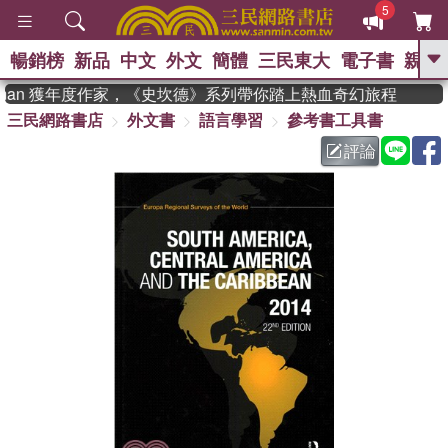
5
暢銷榜
新品
中文
外文
簡體
三民東大
電子書
親子
GO
adman 獲年度作家，《史坎德》系列帶你踏上熱血奇幻旅程
三民網路書店
外文書
語言學習
參考書工具書
、
熱搜：
東野圭吾
高希均教授回憶錄
、
、
、
The Odyssey
父親節
如果歷
評論
、
、
史是一群喵
暑期推薦
國際布克
、
、
獎 臺灣漫遊錄
方念華
台灣的李
、
、
登輝時代
數學女孩：黎曼猜想
偉大的迷走神經