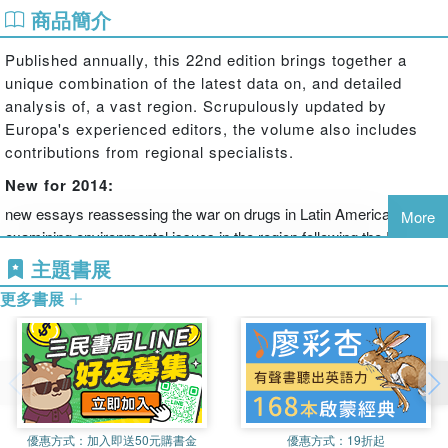
商品簡介
Published annually, this 22nd edition brings together a
unique combination of the latest data on, and detailed
analysis of, a vast region. Scrupulously updated by
Europa's experienced editors, the volume also includes
contributions from regional specialists.
New for 2014:
new essays reassessing the war on drugs in Latin America and
More
examining environmental issues in the region following the Rio+20
conference
主題書展
analysis of all recent elections in the region, including the return to
更多書展
office of the Partido Revolucionario Institucional in Mexico and the
struggle for power in Venezuela following the death of Hugo Chavez
completely revised articles on Caribbean autonomy, political
change in Latin America, violence and insecurity in Mexico, and
natural hazards in the Caribbean
General Survey
優惠方式：
加入即送50元購書金
優惠方式：
19折起