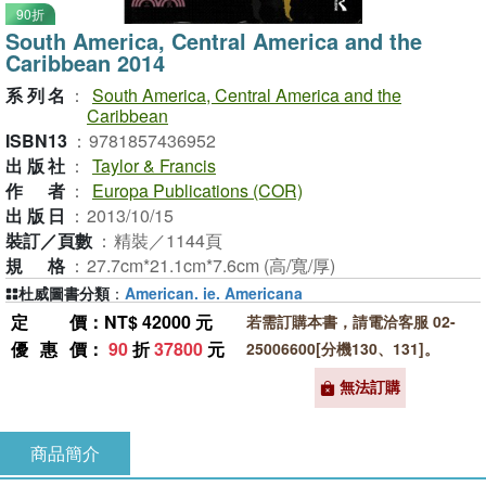
90折
South America, Central America and the
Caribbean 2014
系列名
：
South America, Central America and the
Caribbean
ISBN13
：
9781857436952
出版社
：
Taylor & Francis
作者
：
Europa Publications (COR)
出版日
：
2013/10/15
裝訂／頁數
：
精裝／1144頁
規格
：
27.7cm*21.1cm*7.6cm (高/寬/厚)
杜威圖書分類
：
American. ie. Americana
定價
：NT$ 42000 元
若需訂購本書，請電洽客服 02-
優惠價
：
90
折
37800
元
25006600[分機130、131]。
無法訂購
商品簡介