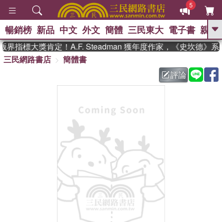
5
暢銷榜
新品
中文
外文
簡體
三民東大
電子書
親子
GO
界指標大獎肯定！A.F. Steadman 獲年度作家，《史坎德》
三民網路書店
簡體書
、
熱搜：
東野圭吾
高希均教授回憶錄
、
、
、
The Odyssey
父親節
如果歷
評論
、
、
史是一群喵
暑期推薦
國際布克
、
、
獎 臺灣漫遊錄
方念華
台灣的李
、
、
登輝時代
數學女孩：黎曼猜想
偉大的迷走神經