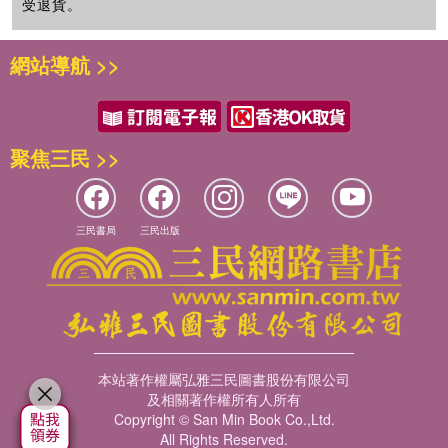
受退貨。
第九章童聲合唱的基礎訓練與作品排練
一、童聲合唱的基礎訓練
網站導航 >>
二、童聲合唱的作品排練
三、思考與練習
第十章合唱指揮的基礎知識
一、指揮的職責、條件與技術要求
二、指揮的姿勢與基本動作
聚焦三民 >>
三、單位拍的指揮和常用的指揮圖示
四、起拍與收拍
五、合拍與分拍
三民書局
三民出版
六、不同節奏的指揮
七、速度和力度
八、思考與練習
第十一章合唱作品的指揮實踐
一、二拍子指揮作品實例《中國少年先鋒隊隊歌》
二、三拍子指揮作品實例《搖籃曲》
本站著作權屬弘雅三民圖書股份有限公司
三、四拍子指揮作品實例《秋天紅艷艷》
及相關著作權所有人所有
四、思考與練習
Copyright © San Min Book Co.,Ltd.
第十二章聲樂練習曲
All Rights Reserved.