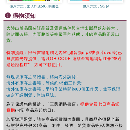
第四章聲樂基礎知識——童聲歌唱生理衛生
優惠方式：
加入即送50元購書金
優惠方式：
5折起
一、童聲的嗓音特點
購物須知
二、童聲階段的劃分
第五章聲樂基礎知識——童聲初期歌唱教學原則及訓練方法
一、幼兒園的兒童處于童聲初期的階段
大陸出版品因裝訂品質及貨運條件與台灣出版品落差甚大，
除封面破損、內頁脫落等較嚴重的狀態，其餘商品將正常出
二、童聲初期的嗓音訓練方法
貨。
第六章聲樂教學練聲曲選
一、連音練習
特別提醒：部分書籍附贈之內容(如音頻mp3或影片dvd等)已
二、頓音練習
無實體光碟提供，需以QR CODE 連結至當地網站註冊“並通
三、母音練習
過驗證程序”，方可下載使用。
四、帶詞練習
第七章聲樂教學曲選
無現貨庫存之簡體書，將向海外調貨：
一、中國聲樂作品
海外有庫存之書籍，等候約45個工作天;
二、外國聲樂作品
海外無庫存之書籍，平均作業時間約60個工作天，然不保證
三、經典兒童歌曲
確定可調到貨，尚請見諒。
第八章童聲合唱的基礎知識
為了保護您的權益，「三民網路書店」
提供會員七日商品鑑
一、童聲的劃分
賞期
(收到商品為起始日)。
二、童聲合唱團的類型及音域
若要辦理退貨，請在商品鑑賞期內寄回，且商品必須是全新
三、童聲合唱團的常用隊形
狀態與完整包裝(商品、附件、發票、隨貨贈品等)否則恕不接
四、思考與練習