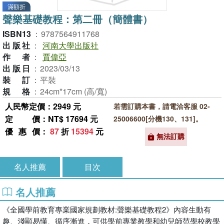
滿額折
聲樂基礎教程：第二冊（簡體書）
ISBN13
：
9787564911768
出版社
：
河南大學出版社
作者
：
賈偉亞
出版日
：
2023/03/13
裝訂
：
平裝
規格
：
24cm*17cm (高/寬)
人民幣定價：2949 元
若需訂購本書，請電洽客服 02-
定價
：NT$ 17694 元
25006600[分機130、131]。
優惠價
：
87
折
15394
元
無法訂購
名人推薦
目次
名人推薦
《全國學前教育專業國家規劃教材:聲樂基礎教程2》內容生動有
趣、淺顯易懂、循序漸進，可供學前專業教學和幼兒師范學校教學