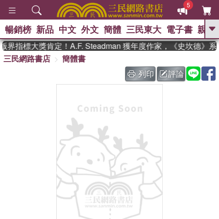
5
暢銷榜
新品
中文
外文
簡體
三民東大
電子書
親子
GO
界指標大獎肯定！A.F. Steadman 獲年度作家，《史坎德》
三民網路書店
簡體書
、
、
熱搜：
東野圭吾
The Odyssey
、
、
父親節
如果歷史是一群喵
暑期
列印
評論
、
、
推薦
國際布克獎 臺灣漫遊錄
方
、
、
念華
台灣的李登輝時代
數學女
、
孩：黎曼猜想
偉大的迷走神經