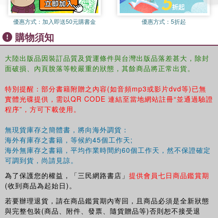
優惠方式：
加入即送50元購書金
優惠方式：
5折起
購物須知
大陸出版品因裝訂品質及貨運條件與台灣出版品落差甚大，除封
面破損、內頁脫落等較嚴重的狀態，其餘商品將正常出貨。
特別提醒：部分書籍附贈之內容(如音頻mp3或影片dvd等)已無
實體光碟提供，需以QR CODE 連結至當地網站註冊“並通過驗證
程序”，方可下載使用。
無現貨庫存之簡體書，將向海外調貨：
海外有庫存之書籍，等候約45個工作天;
海外無庫存之書籍，平均作業時間約60個工作天，然不保證確定
可調到貨，尚請見諒。
為了保護您的權益，「三民網路書店」
提供會員七日商品鑑賞期
(收到商品為起始日)。
若要辦理退貨，請在商品鑑賞期內寄回，且商品必須是全新狀態
與完整包裝(商品、附件、發票、隨貨贈品等)否則恕不接受退