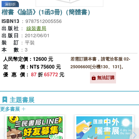
滿額折
楷書《論語》(1函3冊)（簡體書）
ISBN13
：
9787512005556
出版社
：
線裝書局
出版日
：
2012/06/01
裝訂
：
平裝
本數
：
3
人民幣定價：12600 元
若需訂購本書，請電洽客服 02-
定價
：NT$ 75600 元
25006600[分機130、131]。
優惠價
：
87
折
65772
元
無法訂購
主題書展
更多書展