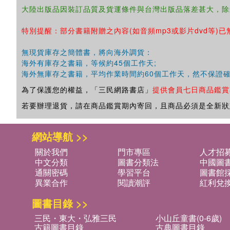
大陸出版品因裝訂品質及貨運條件與台灣出版品落差甚大，除
特別提醒：部分書籍附贈之內容(如音頻mp3或影片dvd等)已
無現貨庫存之簡體書，將向海外調貨：
海外有庫存之書籍，等候約45個工作天;
海外無庫存之書籍，平均作業時間約60個工作天，然不保證
為了保護您的權益，「三民網路書店」
提供會員七日商品鑑賞
若要辦理退貨，請在商品鑑賞期內寄回，且商品必須是全新狀
網站導航 >>
關於我們
門市專區
人才招
中文分類
圖書分類法
中國圖
通關密碼
學習平台
圖書館採
異業合作
閱讀潮評
紅利兌
圖書目錄 >>
三民・東大・弘雅三民
小山丘童書(0-6歲)
古籍圖書目錄
古典圖書目錄