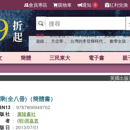
會員專區
購物車
通知
紅利兌換
5
、
、
、
熱搜：
東野圭吾
The Odyssey
父親節
如
、
、
、
遊錄
方念華
台灣的李登輝時代
數學女孩：
文
簡體
三民東大
電子書
親
英國出版界指
乘(全八冊)（簡體書）
BN13
：
9787806949702
版社
：
廣陵書社
作者
：
(明)周嘉胄
版日
：
2013/07/01