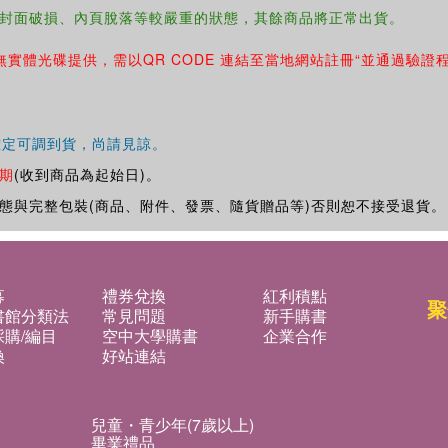
封面破損、內頁脫落等較嚴重的狀態，其餘商品將正常出貨。
無實體光碟提供，需以QR CODE 連結至當地網站註冊“並通過驗證
確定可調到貨，尚請見諒。
期
(收到商品為起始日)。
態與完整包裝(商品、附件、發票、隨貨贈品等)否則恕不接受退貨。
募
禮券兌換
紅利積點
聚
書館分類法
常見問題
新手購書
購/編目
空中大學購書
企業合作
換
好站連結
兒童・青少年(7歲以上)
畢業禮品