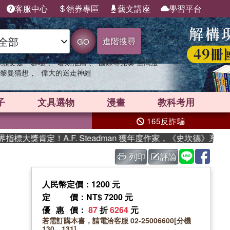
客服中心
領券專區
藝文講座
學習平台
進階搜尋
GO
、
、
果歷史是一群喵
暑期推薦
國際布克獎 臺灣漫
、
黎曼猜想
偉大的迷走神經
子
文具選物
漫畫
教科考用
165反詐騙
標大獎肯定！A.F. Steadman 獲年度作家，《史坎德》系列
列印
評論
人民幣定價：1200 元
定價
：NT$ 7200 元
優惠價
：
87
折
6264
元
若需訂購本書，請電洽客服 02-25006600[分機
130、131]。