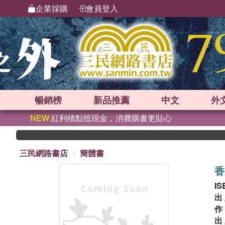
企業採購
會員登入
暢銷榜
新品
推薦
中文
外
NEW
紅利積點抵現金，消費購書更貼心
三民網路書店
簡體書
香
IS
出
出