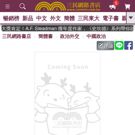
5
暢銷榜
新品
中文
外文
簡體
三民東大
電子書
親子
GO
獎肯定！A.F. Steadman 獲年度作家，《史坎德》系列帶你
三民網路書店
簡體書
政治外交
中國政治
、
熱搜：
東野圭吾
高希均教授回憶錄
、
、
、
The Odyssey
父親節
如果歷
評論
、
、
史是一群喵
暑期推薦
國際布克
、
、
獎 臺灣漫遊錄
方念華
台灣的李
、
、
登輝時代
數學女孩：黎曼猜想
偉大的迷走神經