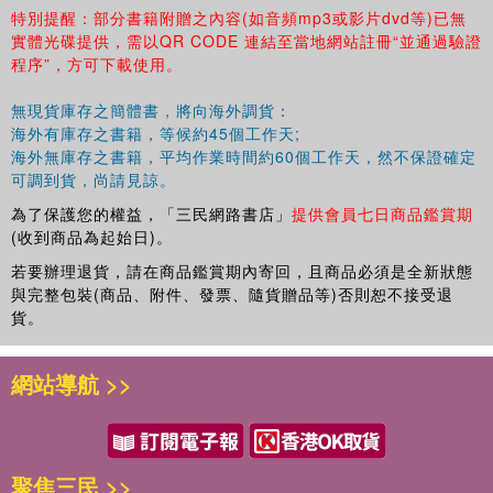
特別提醒：部分書籍附贈之內容(如音頻mp3或影片dvd等)已無
實體光碟提供，需以QR CODE 連結至當地網站註冊“並通過驗證
程序”，方可下載使用。
無現貨庫存之簡體書，將向海外調貨：
海外有庫存之書籍，等候約45個工作天;
海外無庫存之書籍，平均作業時間約60個工作天，然不保證確定
可調到貨，尚請見諒。
為了保護您的權益，「三民網路書店」
提供會員七日商品鑑賞期
(收到商品為起始日)。
若要辦理退貨，請在商品鑑賞期內寄回，且商品必須是全新狀態
與完整包裝(商品、附件、發票、隨貨贈品等)否則恕不接受退
貨。
網站導航 >>
聚焦三民 >>