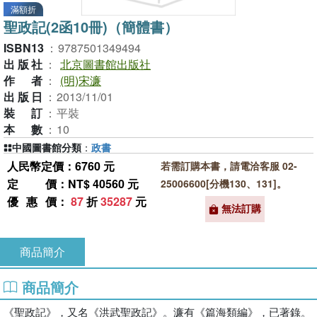
滿額折
聖政記(2函10冊)（簡體書）
ISBN13
：
9787501349494
出版社
：
北京圖書館出版社
作者
：
(明)宋濂
出版日
：
2013/11/01
裝訂
：
平裝
本數
：
10
中國圖書館分類
：
政書
人民幣定價：6760 元
若需訂購本書，請電洽客服 02-
定價
：NT$ 40560 元
25006600[分機130、131]。
優惠價
：
87
折
35287
元
無法訂購
商品簡介
商品簡介
《聖政記》，又名《洪武聖政記》。濂有《篇海類編》，已著錄。