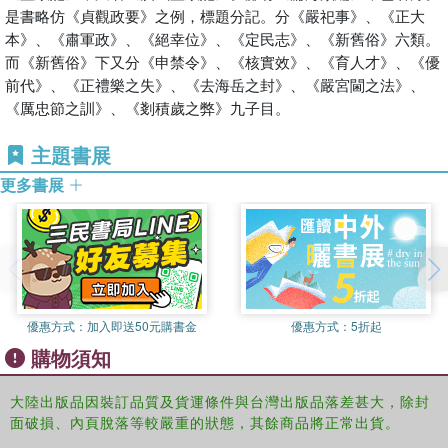
是書略仿《貞觀政要》之例，標題分記。分《嚴祀事》、《正大
本》、《肅軍政》、《絕幸位》、《定民志》、《新舊俗》六類。
而《新舊俗》下又分《申禁令》、《核實效》、《育人才》、《優
前代》、《正禮樂之失》、《去海岳之封》、《嚴宮閫之法》、
《厲忠節之訓》、《剗積歲之弊》九子目。
主題書展
更多書展
優惠方式：
加入即送50元購書金
優惠方式：
5折起
購物須知
大陸出版品因裝訂品質及貨運條件與台灣出版品落差甚大，除封
面破損、內頁脫落等較嚴重的狀態，其餘商品將正常出貨。