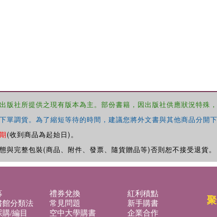
出版社所提供之現有版本為主。部份書籍，因出版社供應狀況特殊
下單調貨。為了縮短等待的時間，建議您將外文書與其他商品分開下
期
(收到商品為起始日)。
態與完整包裝(商品、附件、發票、隨貨贈品等)否則恕不接受退貨。
募
禮券兌換
紅利積點
聚
書館分類法
常見問題
新手購書
購/編目
空中大學購書
企業合作