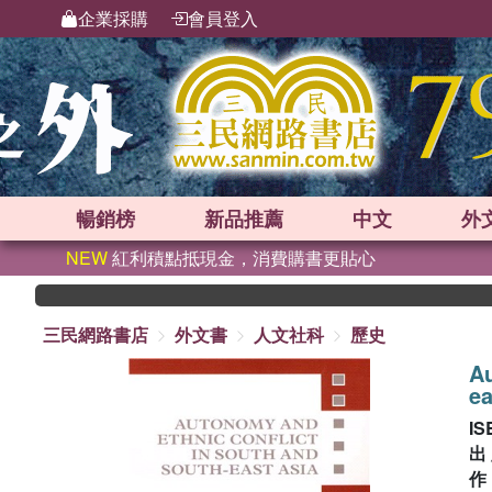
企業採購
會員登入
暢銷榜
新品
推薦
中文
外
NEW
紅利積點抵現金，消費購書更貼心
三民網路書店
外文書
人文社科
歷史
Au
ea
IS
出