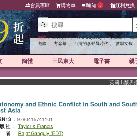
會員專區
購物車
通知
紅利兌換
5
、
、
、
熱搜：
東野圭吾
The Odyssey
父親節
如
、
、
、
遊錄
方念華
台灣的李登輝時代
數學女孩：
文
簡體
三民東大
電子書
親
英國出版界指標大獎
tonomy and Ethnic Conflict in South and Sout
st Asia
BN13
：
9780415741101
版社
：
Taylor & Francis
作者
：
Rajat Ganguly (EDT)