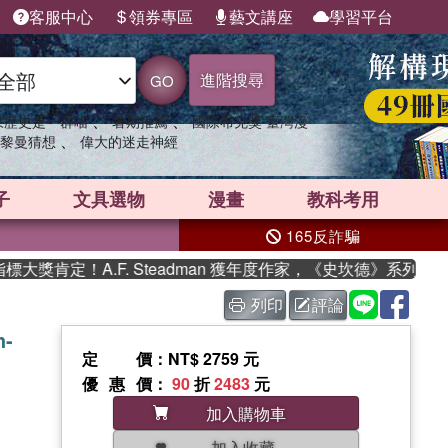
客服中心
領券專區
藝文講座
學習平台
進階搜尋
GO
、
、
果歷史是一群喵
暑期推薦
國際布克獎 臺灣漫
、
黎曼猜想
偉大的迷走神經
子
文具選物
漫畫
教科考用
165反詐騙
肯定！A.F. Steadman 獲年度作家，《史坎德》系列帶你踏
列印
評論
h-
定價
：NT$ 2759 元
優惠價
：
90
折
2483
元
加入購物車
加入收藏