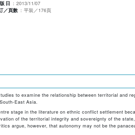
版日
：
2013/11/07
訂／頁數
：
平裝／176頁
udies to examine the relationship between territorial and re
d South-East Asia.
ntre stage in the literature on ethnic conflict settlement bec
ation of the territorial integrity and sovereignty of the state,
Critics argue, however, that autonomy may not be the panacea f