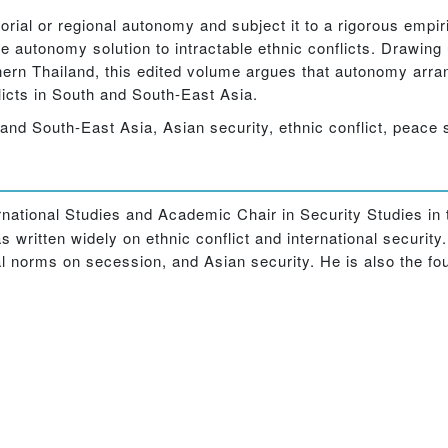
torial or regional autonomy and subject it to a rigorous empir
the autonomy solution to intractable ethnic conflicts. Drawin
ern Thailand, this edited volume argues that autonomy arr
flicts in South and South-East Asia.
 and South-East Asia, Asian security, ethnic conflict, peace 
ernational Studies and Academic Chair in Security Studies in 
written widely on ethnic conflict and international security
nal norms on secession, and Asian security. He is also the fo