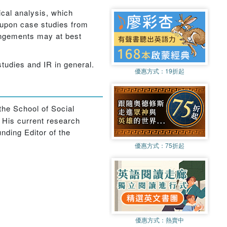
ical analysis, which
g upon case studies from
angements may at best
studies and IR in general.
優惠方式：
19折起
the School of Social
. His current research
unding Editor of the
優惠方式：
75折起
優惠方式：
熱賣中