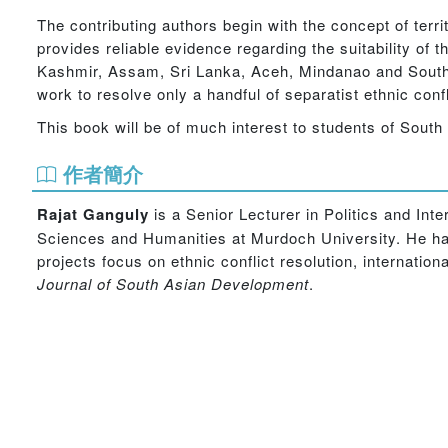
The contributing authors begin with the concept of terri
provides reliable evidence regarding the suitability of 
Kashmir, Assam, Sri Lanka, Aceh, Mindanao and South
work to resolve only a handful of separatist ethnic con
This book will be of much interest to students of South
作者簡介
Rajat Ganguly
is a Senior Lecturer in Politics and Int
Sciences and Humanities at Murdoch University. He has 
projects focus on ethnic conflict resolution, internatio
Journal of South Asian Development
.