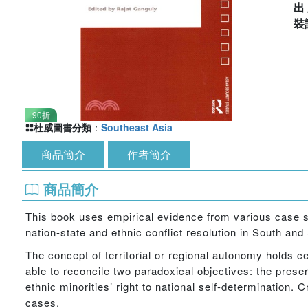
出
裝
90折
杜威圖書分類
：
Southeast Asia
商品簡介
作者簡介
商品簡介
This book uses empirical evidence from various case st
nation-state and ethnic conflict resolution in South an
The concept of territorial or regional autonomy holds ce
able to reconcile two paradoxical objectives: the preserv
ethnic minorities’ right to national self-determination. 
cases.