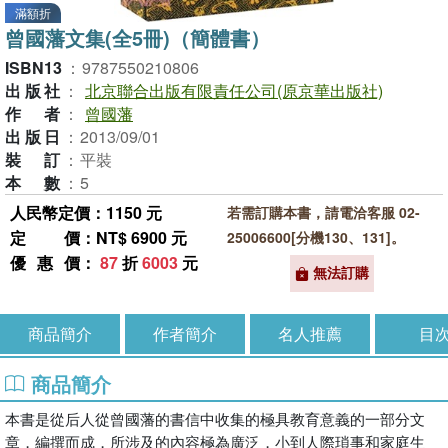
滿額折
曾國藩文集(全5冊)（簡體書）
ISBN13
：
9787550210806
出版社
：
北京聯合出版有限責任公司(原京華出版社)
作者
：
曾國藩
出版日
：
2013/09/01
裝訂
：
平裝
本數
：
5
人民幣定價：1150 元
若需訂購本書，請電洽客服 02-
定價
：NT$ 6900 元
25006600[分機130、131]。
優惠價
：
87
折
6003
元
無法訂購
商品簡介
作者簡介
名人推薦
目
商品簡介
本書是從后人從曾國藩的書信中收集的極具教育意義的一部分文
章，編撰而成，所涉及的內容極為廣泛，小到人際瑣事和家庭生