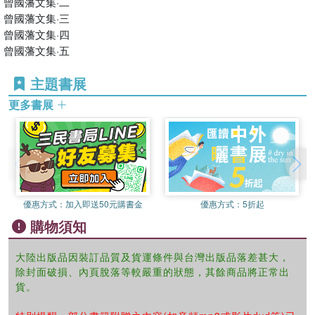
曾國藩文集·二
臺辦則將其贈送給連戰夫婦，獲贈方高度評價崇賢館系列為難得一
曾國藩文集·三
見的佳品。崇賢館正是以這樣的努力和追求為中華國學的發揚光大
曾國藩文集·四
作出自己不懈的努力。
曾國藩文集·五
崇賢館藏書以安徽涇縣宣紙為材料，徽墨印刷，保證千年不褪色、
不腐蝕、久折不斷；全部宋式手工裝幀，以錦絲為繩，莊重典雅，
主題書展
堅韌耐久，便于翻閱；花綾封面，耿絹包角，廣膠粘頁，雅致精
更多書展
美，平滑牢固，是值得珍藏的宣紙精品，藏書涵蓋經、史、子、集
四庫精華及歷代碑刻書畫真跡，既囊括經天緯地之道，又攬集修身
齊家之學，全部繁體豎排，極具古書風韻，堪稱“中華傳世珍本藏
書”，具有增值保值特性，如今已成為各地藏家的新寵。目前已形
成“家無線裝，絕非藏家；書無崇賢，妄稱尊者”的流行趨勢。
優惠方式：
加入即送50元購書金
優惠方式：
5折起
購物須知
大陸出版品因裝訂品質及貨運條件與台灣出版品落差甚大，
除封面破損、內頁脫落等較嚴重的狀態，其餘商品將正常出
貨。