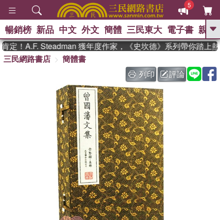
5
暢銷榜
新品
中文
外文
簡體
三民東大
電子書
親子
GO
！A.F. Steadman 獲年度作家，《史坎德》系列帶你踏上熱
三民網路書店
簡體書
、
熱搜：
東野圭吾
高希均教授回憶錄
、
、
、
The Odyssey
父親節
如果歷
列印
評論
、
、
史是一群喵
暑期推薦
國際布克
、
、
獎 臺灣漫遊錄
方念華
台灣的李
、
、
登輝時代
數學女孩：黎曼猜想
偉大的迷走神經