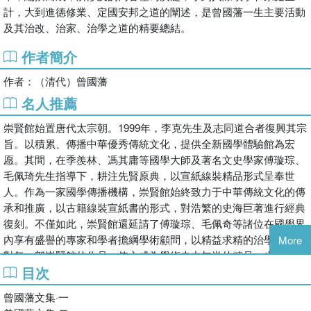
計，大到進德修業、定國安邦之道的闡述，是曾國藩一生主要活動
及其治改、治家、治學之道的精要總結。
作者簡介
作者：（清代）曾國藩
名人推薦
崇賢館始置唐代太宗朝。1999年，李克先生及志同道合者復興其宗
旨。以積累、傳播中華優秀傳統文化，提供全新國學體驗館為宏
愿。其間，在季羨林、馮其庸等國學大師及著名文史學家傅璇琮、
毛佩琦先生指導下，耕注先賢原典，以宣紙線裝精品形式呈奉世
人。作為一家國學傳播機構，崇賢館始終致力于中華傳統文化的傳
承和推廣，以古籍線裝宣紙書的形式，對浩繁的史海巨著進行經典
復刻。不僅如此，崇賢館還延請了傅璇琮、毛佩奇等諸位在國學界
內享有盛譽的專家和學者擔綱學術顧問，以精益求精的治學態度面
More
對每一部崇賢館的作品，使之成為學術史中無尚的精品。也正因這
目次
種孜孜以求的專業精神，使得崇賢館產品獲得了廣泛的關注和美
譽，先后被中央領導、國務院、國臺辦等重要機構選為國禮，國家
曾國藩文集·一
領導選定崇賢館宣紙書目作為佳禮贈送給澳大利亞的孔子學院，國