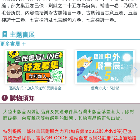
編，然文集五卷已佚，剩餘之二十五卷為詩集。補遺一卷，乃明代
毛晉所撰。內容包括樂府古題雜言一卷、古風雜言古意五卷、五言
律詩十二卷、七言律詩及七言絕句六卷、七言律詩一卷。
主題書展
更多書展
優惠方式：
加入即送50元購書金
優惠方式：
5折起
購物須知
大陸出版品因裝訂品質及貨運條件與台灣出版品落差甚大，除封
面破損、內頁脫落等較嚴重的狀態，其餘商品將正常出貨。
特別提醒：部分書籍附贈之內容(如音頻mp3或影片dvd等)已無
實體光碟提供，需以QR CODE 連結至當地網站註冊“並通過驗證