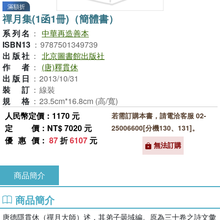
滿額折
禪月集(1函1冊)（簡體書）
系列名
：
中華再造善本
ISBN13
：
9787501349739
出版社
：
北京圖書館出版社
作者
：
(唐)釋貫休
出版日
：
2013/10/31
裝訂
：
線裝
規格
：
23.5cm*16.8cm (高/寬)
人民幣定價：1170 元
若需訂購本書，請電洽客服 02-
定價
：NT$ 7020 元
25006600[分機130、131]。
優惠價
：
87
折
6107
元
無法訂購
商品簡介
商品簡介
唐德隱貫休（禪月大師）述，其弟子曇域編。原為三十卷之詩文彙