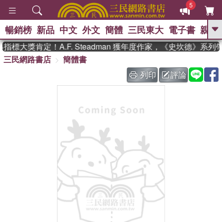
5
暢銷榜
新品
中文
外文
簡體
三民東大
電子書
親子
GO
標大獎肯定！A.F. Steadman 獲年度作家，《史坎德》系列
三民網路書店
簡體書
、
、
熱搜：
東野圭吾
The Odyssey
、
、
父親節
如果歷史是一群喵
暑期
列印
評論
、
、
推薦
國際布克獎 臺灣漫遊錄
方
、
、
念華
台灣的李登輝時代
數學女
、
孩：黎曼猜想
偉大的迷走神經