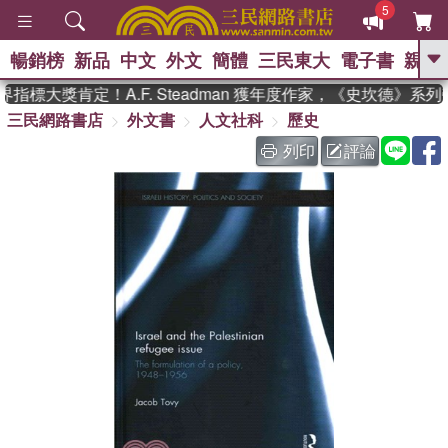
5
暢銷榜
新品
中文
外文
簡體
三民東大
電子書
親子
GO
標大獎肯定！A.F. Steadman 獲年度作家，《史坎德》系
三民網路書店
外文書
人文社科
歷史
、
、
熱搜：
東野圭吾
The Odyssey
、
、
父親節
如果歷史是一群喵
暑期
列印
評論
、
、
推薦
國際布克獎 臺灣漫遊錄
方
、
、
念華
台灣的李登輝時代
數學女
、
孩：黎曼猜想
偉大的迷走神經