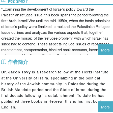
商品簡介
"Examining the development of Israel's policy toward the
Palestinian refugee issue, this book spans the period following the
first Arab-Israeli War until the mid-1950s, when the basic principles
of Israel's policy were finalized. Israel and the Palestinian Refugee
Issue outlines and analyzes the various aspects that, together,
created the mosaic of the "refugee problem" with which Israel has
since had to contend. These aspects include issues of repatriation,
resettlement, compensation, blocked bank accounts, internal
More
refugees and family reunification. Drawing on extensive archival
作者簡介
research, this book uses documents from Israeli government
meetings, from the Foreign Affairs and Defense Committee and
Dr. Jacob Tovy
is a research fellow at the Herzl Institute
files from the office of the Prime Minister's advisor onArab affairs to
at the University of Haifa, specializing in the political
address the many diverse aspects of this topic, and will be
history of the Jewish community in Palestine during the
essential reading for academics and researchers with an interest in
British Mandate period and the State of Israel during the
Israel, the Middle East, and political science more broadly"--
first decade following its establishment. To date he has
published three books in Hebrew, this is his first book in
English.
More