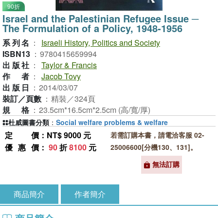
90折
Israel and the Palestinian Refugee Issue ─
The Formulation of a Policy, 1948-1956
系列名
：
Israeli History, Politics and Society
ISBN13
：
9780415659994
出版社
：
Taylor & Francis
作者
：
Jacob Tovy
出版日
：
2014/03/07
裝訂／頁數
：
精裝／324頁
規格
：
23.5cm*16.5cm*2.5cm (高/寬/厚)
杜威圖書分類
：
Social welfare problems & welfare
定價
：NT$ 9000 元
若需訂購本書，請電洽客服 02-
優惠價
：
90
折
8100
元
25006600[分機130、131]。
無法訂購
商品簡介
作者簡介