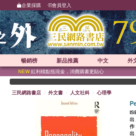
企業採購
會員登入
暢銷榜
新品
推薦
中文
外
NEW
紅利積點抵現金，消費購書更貼心
三民網路書店
外文書
人文社科
心理學
Pe
IS
出
出