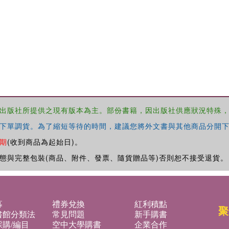
出版社所提供之現有版本為主。部份書籍，因出版社供應狀況特殊
下單調貨。為了縮短等待的時間，建議您將外文書與其他商品分開下
期
(收到商品為起始日)。
態與完整包裝(商品、附件、發票、隨貨贈品等)否則恕不接受退貨。
募
禮券兌換
紅利積點
聚
書館分類法
常見問題
新手購書
購/編目
空中大學購書
企業合作