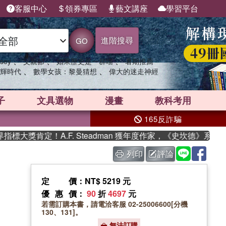
客服中心
領券專區
藝文講座
學習平台
進階搜尋
GO
、
、
、
sey
父親節
如果歷史是一群喵
暑期推薦
、
、
輝時代
數學女孩：黎曼猜想
偉大的迷走神經
子
文具選物
漫畫
教科考用
165反詐騙
獎肯定！A.F. Steadman 獲年度作家，《史坎德》系列帶你
列印
評論
定價
：NT$ 5219 元
優惠價
：
90
折
4697
元
若需訂購本書，請電洽客服 02-25006600[分機
130、131]。
無法訂購