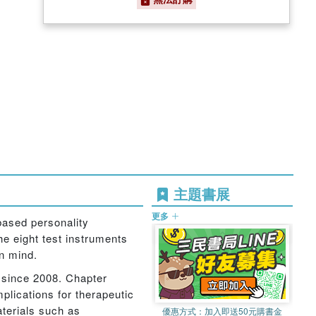
主題書展
更多
based personality
e eight test instruments
in mind.
eld since 2008. Chapter
mplications for therapeutic
aterials such as
優惠方式：
加入即送50元購書金