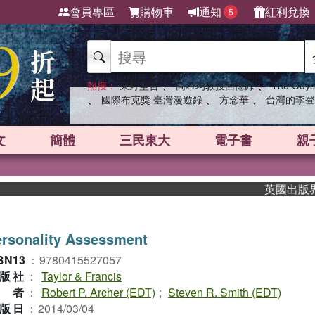
會員專區
購物車
通知
紅利兌換
5
、
、
熱搜：
東野圭吾
高希均教授回憶錄
The Odys
、
、
、
國際布克獎 臺灣漫遊錄
方念華
台灣的李登
文
簡體
三民東大
電子書
親
英國出版界指標大
rsonality Assessment
BN13
：
9780415527057
版社
：
Taylor & Francis
作者
：
Robert P. Archer (EDT)
;
Steven R. Smith (EDT)
版日
：
2014/03/04