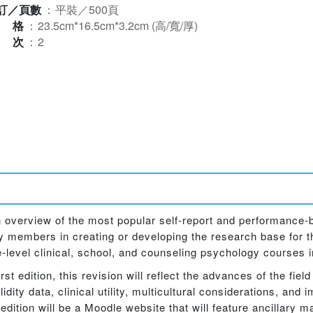
訂／頁數
：
平裝／500頁
規格
：
23.5cm*16.5cm*3.2cm (高/寬/厚)
版次
：
2
 overview of the most popular self-report and performance-
members in creating or developing the research base for th
-level clinical, school, and counseling psychology courses 
 first edition, this revision will reflect the advances of the fi
dity data, clinical utility, multicultural considerations, and i
dition will be a Moodle website that will feature ancillary m