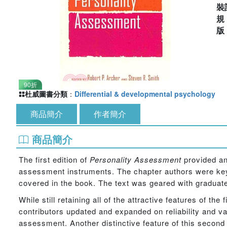
裝
90折
杜威圖書分類
：
Differential & developmental psychology
商品簡介
作者簡介
商品簡介
The first edition of
Personality Assessment
provided an
assessment instruments. The chapter authors were key 
covered in the book. The text was geared with graduate
While still retaining all of the attractive features of the
contributors updated and expanded on reliability and vali
assessment. Another distinctive feature of this second e