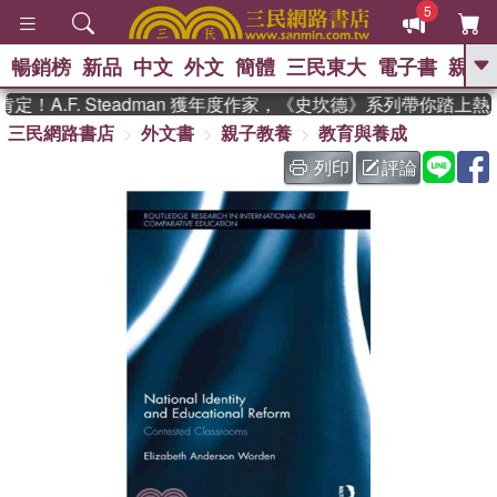
5
暢銷榜
新品
中文
外文
簡體
三民東大
電子書
親子
GO
A.F. Steadman 獲年度作家，《史坎德》系列帶你踏上熱
三民網路書店
外文書
親子教養
教育與養成
、
、
熱搜：
東野圭吾
The Odyssey
、
、
父親節
如果歷史是一群喵
暑期
列印
評論
、
、
推薦
國際布克獎 臺灣漫遊錄
方
、
、
念華
台灣的李登輝時代
數學女
、
孩：黎曼猜想
偉大的迷走神經