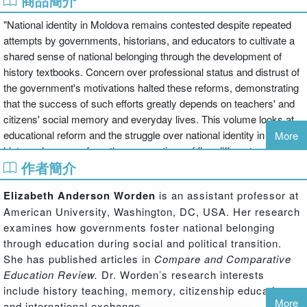
商品簡介
"National identity in Moldova remains contested despite repeated
attempts by governments, historians, and educators to cultivate a
shared sense of national belonging through the development of
history textbooks. Concern over professional status and distrust of
the government's motivations halted these reforms, demonstrating
that the success of such efforts greatly depends on teachers' and
citizens' social memory and everyday lives. This volume looks at
educational reform and the struggle over national identity in the
More
history classroom from the perspectives of five different groups:
作者簡介
elected politicians, Ministry of Education officials, textbook authors
and historians, teachers, and students. Each chapter explores the
Elizabeth Anderson Worden
is an assistant professor at
actors' motivations and agendas regarding reform, their role in
American University, Washington, DC, USA. Her research
promoting or obstructing the reform process, and their opinions
examines how governments foster national belonging
about the ensuing controversy. Drawing on months of fieldwork and
through education during social and political transition.
original research, author Elizabeth Worden examines the
She has published articles in
Compare and Comparative
importance of teachers and students in the success or failure of a
Education Review.
Dr. Worden’s research interests
reform initiative"--
include history teaching, memory, citizenship education,
More
and international exchange.