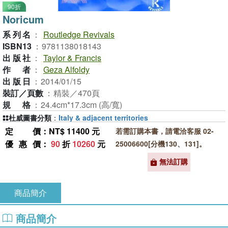
90折
Noricum
系列名
：
Routledge Revivals
ISBN13
：
9781138018143
出版社
：
Taylor & Francis
作者
：
Geza Alfoldy
出版日
：
2014/01/15
裝訂／頁數
：
精裝／470頁
規格
：
24.4cm*17.3cm (高/寬)
杜威圖書分類
：
Italy & adjacent territories
定價
：NT$ 11400 元
若需訂購本書，請電洽客服 02-
優惠價
：
90
折
10260
元
25006600[分機130、131]。
無法訂購
商品簡介
商品簡介