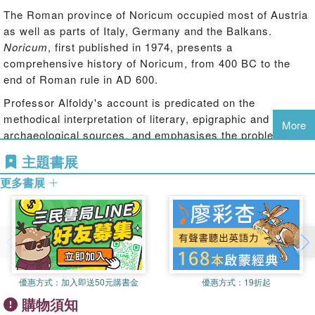
The Roman province of Noricum occupied most of Austria
as well as parts of Italy, Germany and the Balkans.
Noricum
, first published in 1974, presents a
comprehensive history of Noricum, from 400 BC to the
end of Roman rule in AD 600.
Professor Alfoldy's account is predicated on the
methodical interpretation of literary, epigraphic and
More
archaeological sources, and emphasises the problems of
demography and socio-economic history. The chapters
主題書展
are arranged chronologically, ensuring a sense of the
更多書展
continuity of historical events and illuminating the history
and archaeology of Noricum both before it came into
contact with the Romans as well as under Roman rule.
Noricum
includes a review of much recent research on the
province, detailed references to the source material, a
comprehensive bibliography and valuable appendices. It is
優惠方式：
加入即送50元購書金
優惠方式：
19折起
a substantial work of ancient history and archaeology and
購物須知
will interest both the specialist and the general reader.