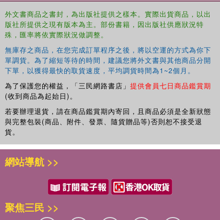
外文書商品之書封，為出版社提供之樣本。實際出貨商品，以出
版社所提供之現有版本為主。部份書籍，因出版社供應狀況特
殊，匯率將依實際狀況做調整。
無庫存之商品，在您完成訂單程序之後，將以空運的方式為你下
單調貨。為了縮短等待的時間，建議您將外文書與其他商品分開
下單，以獲得最快的取貨速度，平均調貨時間為1~2個月。
為了保護您的權益，「三民網路書店」
提供會員七日商品鑑賞期
(收到商品為起始日)。
若要辦理退貨，請在商品鑑賞期內寄回，且商品必須是全新狀態
與完整包裝(商品、附件、發票、隨貨贈品等)否則恕不接受退
貨。
網站導航 >>
聚焦三民 >>