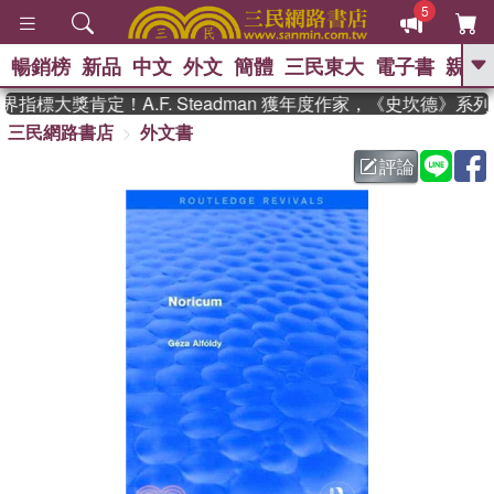
5
暢銷榜
新品
中文
外文
簡體
三民東大
電子書
親子
GO
指標大獎肯定！A.F. Steadman 獲年度作家，《史坎德》系
三民網路書店
外文書
、
熱搜：
東野圭吾
高希均教授回憶錄
、
、
、
The Odyssey
父親節
如果歷
評論
、
、
史是一群喵
暑期推薦
國際布克
、
、
獎 臺灣漫遊錄
方念華
台灣的李
、
、
登輝時代
數學女孩：黎曼猜想
偉大的迷走神經