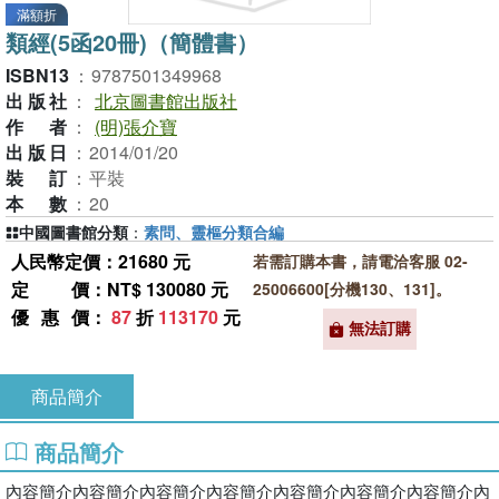
滿額折
類經(5函20冊)（簡體書）
ISBN13
：
9787501349968
出版社
：
北京圖書館出版社
作者
：
(明)張介寶
出版日
：
2014/01/20
裝訂
：
平裝
本數
：
20
中國圖書館分類
：
素問、靈樞分類合編
人民幣定價：21680 元
若需訂購本書，請電洽客服 02-
定價
：NT$ 130080 元
25006600[分機130、131]。
優惠價
：
87
折
113170
元
無法訂購
商品簡介
商品簡介
內容簡介內容簡介內容簡介內容簡介內容簡介內容簡介內容簡介內