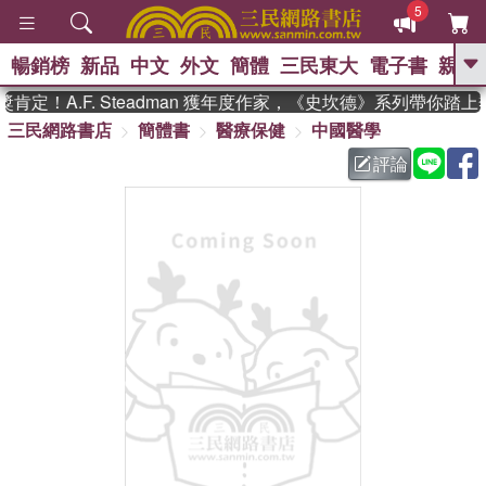
5
暢銷榜
新品
中文
外文
簡體
三民東大
電子書
親子
GO
定！A.F. Steadman 獲年度作家，《史坎德》系列帶你踏上
三民網路書店
簡體書
醫療保健
中國醫學
、
熱搜：
東野圭吾
高希均教授回憶錄
、
、
、
The Odyssey
父親節
如果歷
評論
、
、
史是一群喵
暑期推薦
國際布克
、
、
獎 臺灣漫遊錄
方念華
台灣的李
、
、
登輝時代
數學女孩：黎曼猜想
偉大的迷走神經