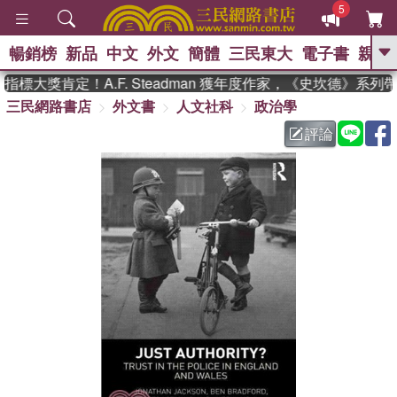
5
暢銷榜
新品
中文
外文
簡體
三民東大
電子書
親子
GO
標大獎肯定！A.F. Steadman 獲年度作家，《史坎德》系列
三民網路書店
外文書
人文社科
政治學
、
熱搜：
東野圭吾
高希均教授回憶錄
、
、
、
The Odyssey
父親節
如果歷
評論
、
、
史是一群喵
暑期推薦
國際布克
、
、
獎 臺灣漫遊錄
方念華
台灣的李
、
、
登輝時代
數學女孩：黎曼猜想
偉大的迷走神經