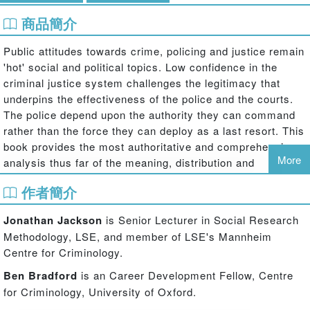
商品簡介
Public attitudes towards crime, policing and justice remain
'hot' social and political topics. Low confidence in the
criminal justice system challenges the legitimacy that
underpins the effectiveness of the police and the courts.
The police depend upon the authority they can command
rather than the force they can deploy as a last resort. This
book provides the most authoritative and comprehensive
More
analysis thus far of the meaning, distribution and
significance of trust in the police and the legitimacy of
作者簡介
legal authorities.
The book:
Jonathan Jackson
is Senior Lecturer in Social Research
Methodology, LSE, and member of LSE's Mannheim
presents data on the measurement of trust; drawing on information
Centre for Criminology.
from twenty-five years of the British Crime Survey to highlight key
trends and historical trajectories
Ben Bradford
is an Career Development Fellow, Centre
explores the roles played by fear of crime, anxieties about
for Criminology, University of Oxford.
neighbourhood breakdown, the mass media, and contact with the