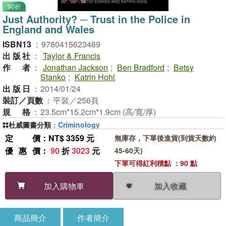
90折
Just Authority? ─ Trust in the Police in
England and Wales
ISBN13
：
9780415623469
出版社
：
Taylor & Francis
作者
：
Jonathan Jackson
;
Ben Bradford
;
Betsy
Stanko
;
Katrin Hohl
出版日
：
2014/01/24
裝訂／頁數
：
平裝／256頁
規格
：
23.5cm*15.2cm*1.9cm (高/寬/厚)
杜威圖書分類
：
Criminology
定價
：NT$ 3359 元
無庫存，下單後進貨(到貨天數約
優惠價
：
90
折
3023
元
45-60天)
下單可得紅利積點 ：90 點
加入收藏
加入購物車
商品簡介
作者簡介