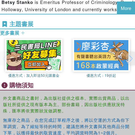
Betsy Stanko
is Emeritus Professor of Criminology, Royal
police
More
Holloway, University of London and currently works for the
addresses the geographical distribution of trust
Metropolitan Police.
shows the importance of public trust and confidence in generating
主題書展
Katrin Hohl
is a Research Fellow in the Methodology
legitimacy, compliance with the law and cooperation with
更多書展
authorities.
Institute, LSE.
Just Authority?
will be of interest not to just to students,
researchers and academics but also to practitioners and
policy makers who are tasked to engage with complex and
shifting notions of public trust and police legitimacy.
優惠方式：
加入即送50元購書金
優惠方式：
19折起
購物須知
外文書商品之書封，為出版社提供之樣本。實際出貨商品，以出
版社所提供之現有版本為主。部份書籍，因出版社供應狀況特
殊，匯率將依實際狀況做調整。
無庫存之商品，在您完成訂單程序之後，將以空運的方式為你下
單調貨。為了縮短等待的時間，建議您將外文書與其他商品分開
下單，以獲得最快的取貨速度，平均調貨時間為1~2個月。