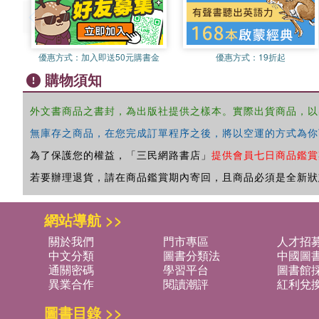
優惠方式：
加入即送50元購書金
優惠方式：
19折起
購物須知
外文書商品之書封，為出版社提供之樣本。實際出貨商品，以
無庫存之商品，在您完成訂單程序之後，將以空運的方式為你
為了保護您的權益，「三民網路書店」
提供會員七日商品鑑賞
若要辦理退貨，請在商品鑑賞期內寄回，且商品必須是全新狀
網站導航 >>
關於我們
門市專區
人才招
中文分類
圖書分類法
中國圖
通關密碼
學習平台
圖書館採
異業合作
閱讀潮評
紅利兌
圖書目錄 >>