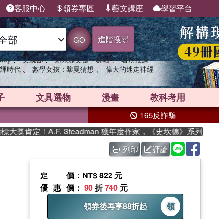
客服中心
領券專區
藝文講座
學習平台
進階搜尋
GO
、
、
、
sey
父親節
如果歷史是一群喵
暑期推薦
、
、
輝時代
數學女孩：黎曼猜想
偉大的迷走神經
子
文具選物
漫畫
教科考用
165反詐騙
肯定！A.F. Steadman 獲年度作家，《史坎德》系列帶你踏
列印
評論
定價
：NT$ 822 元
優惠價
：
90
折
740
元
領券後再享88折起
領