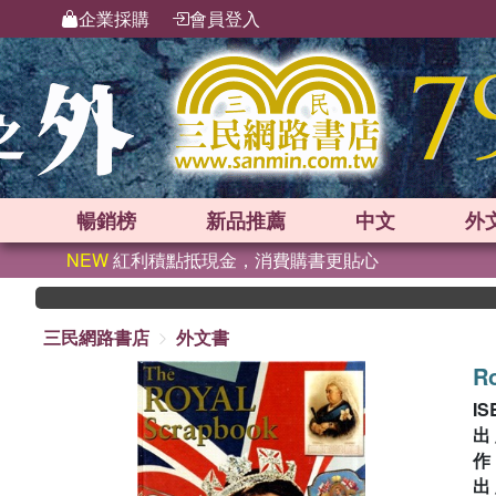
企業採購
會員登入
暢銷榜
新品
推薦
中文
外
NEW
紅利積點抵現金，消費購書更貼心
三民網路書店
外文書
R
IS
出
出