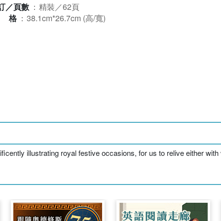
訂／頁數
：
精裝／62頁
規格
：
38.1cm*26.7cm (高/寬)
ntly illustrating royal festive occasions, for us to relive either with