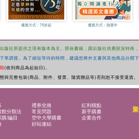
優惠方式：
75折起
優惠方式：
熱賣中
出版社所提供之現有版本為主。部份書籍，因出版社供應狀況特殊
下單調貨。為了縮短等待的時間，建議您將外文書與其他商品分開下
期
(收到商品為起始日)。
態與完整包裝(商品、附件、發票、隨貨贈品等)否則恕不接受退貨。
募
禮券兌換
紅利積點
聚
書館分類法
常見問題
新手購書
購/編目
空中大學購書
企業合作
換
好站連結