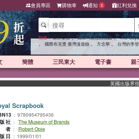
會員專區
購物車
通知
紅利兌換
5
、
、
熱搜：
東野圭吾
高希均教授回憶錄
The Odys
、
、
、
國際布克獎 臺灣漫遊錄
方念華
台灣的李登
文
簡體
三民東大
電子書
親
英國出版界指標大獎
oyal Scrapbook
BN13
：
9780954795436
版社
：
The Museum of Brands
作者
：
Robert Opie
版日
：
1999/01/01