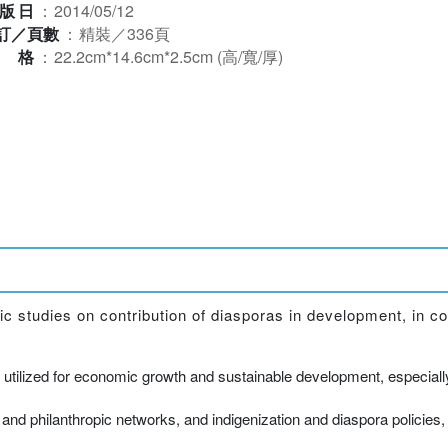
版日
：
2014/05/12
訂／頁數
：
精裝／336頁
規格
：
22.2cm*14.6cm*2.5cm (高/寬/厚)
ic studies on contribution of diasporas in development, in co
tilized for economic growth and sustainable development, especially
 and philanthropic networks, and indigenization and diaspora policies,