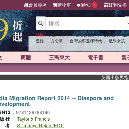
會員專區
購物車
通知
紅利兌換
5
、
、
、
熱搜：
東野圭吾
The Odyssey
父親節
如
、
、
、
遊錄
方念華
台灣的李登輝時代
數學女孩：
文
簡體
三民東大
電子書
親
英國出版界指標大獎
dia Migration Report 2014 ─ Diaspora and
evelopment
BN13
：
9781138788190
版社
：
Taylor & Francis
作者
：
S. Irudaya Rajan (EDT)