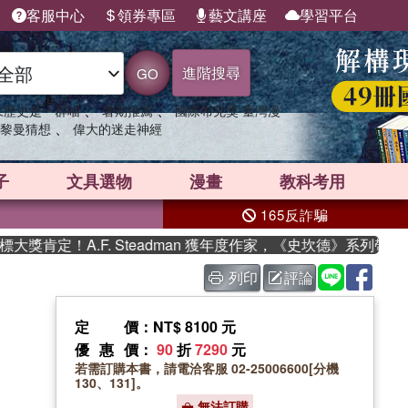
客服中心
領券專區
藝文講座
學習平台
進階搜尋
GO
、
、
果歷史是一群喵
暑期推薦
國際布克獎 臺灣漫
、
黎曼猜想
偉大的迷走神經
子
文具選物
漫畫
教科考用
165反詐騙
肯定！A.F. Steadman 獲年度作家，《史坎德》系列帶你踏
列印
評論
定價
：NT$ 8100 元
優惠價
：
90
折
7290
元
若需訂購本書，請電洽客服 02-25006600[分機
130、131]。
無法訂購