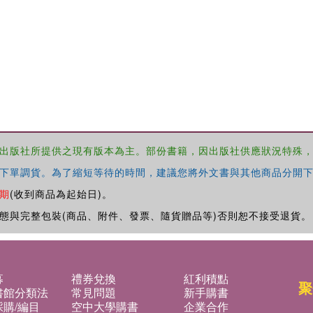
出版社所提供之現有版本為主。部份書籍，因出版社供應狀況特殊
下單調貨。為了縮短等待的時間，建議您將外文書與其他商品分開下
期
(收到商品為起始日)。
態與完整包裝(商品、附件、發票、隨貨贈品等)否則恕不接受退貨。
募
禮券兌換
紅利積點
聚
書館分類法
常見問題
新手購書
購/編目
空中大學購書
企業合作