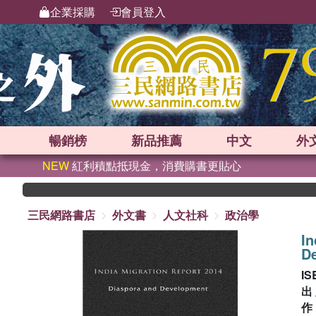
企業採購
會員登入
暢銷榜
新品
推薦
中文
外
NEW
紅利積點抵現金，消費購書更貼心
三民網路書店
外文書
人文社科
政治學
In
D
IS
出