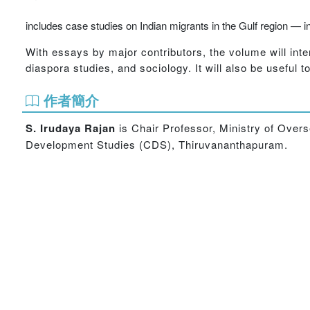
includes case studies on Indian migrants in the Gulf region —
With essays by major contributors, the volume will in
diaspora studies, and sociology. It will also be useful 
作者簡介
S. Irudaya Rajan
is Chair Professor, Ministry of Overs
Development Studies (CDS), Thiruvananthapuram.