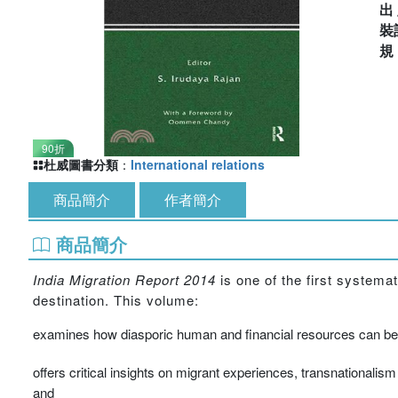
出
裝
90折
杜威圖書分類
：
International relations
商品簡介
作者簡介
商品簡介
India Migration Report 2014
is one of the first systemat
destination. This volume:
examines how diasporic human and financial resources can be u
offers critical insights on migrant experiences, transnationalism
and