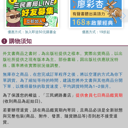
The Chicano Movement
introduces students to the impact
of the Movement, and enables them to expand their
understanding of what it means to be an activist, a
Chicano, and an American.
優惠方式：
加入即送50元購書金
優惠方式：
19折起
購物須知
外文書商品之書封，為出版社提供之樣本。實際出貨商品，以出
版社所提供之現有版本為主。部份書籍，因出版社供應狀況特
殊，匯率將依實際狀況做調整。
無庫存之商品，在您完成訂單程序之後，將以空運的方式為你下
單調貨。為了縮短等待的時間，建議您將外文書與其他商品分開
下單，以獲得最快的取貨速度，平均調貨時間為1~2個月。
為了保護您的權益，「三民網路書店」
提供會員七日商品鑑賞期
(收到商品為起始日)。
若要辦理退貨，請在商品鑑賞期內寄回，且商品必須是全新狀態
與完整包裝(商品、附件、發票、隨貨贈品等)否則恕不接受退
貨。