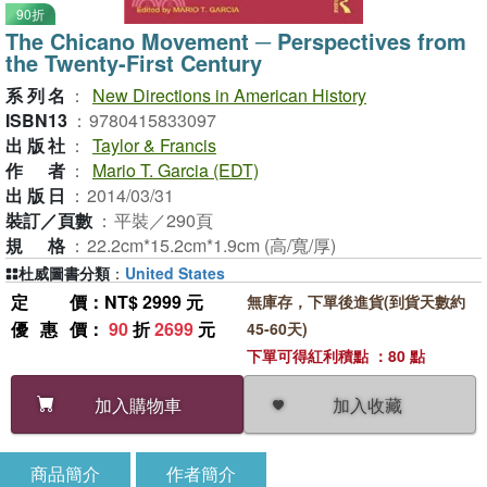
90折
The Chicano Movement ─ Perspectives from
the Twenty-First Century
系列名
：
New Directions in American History
ISBN13
：
9780415833097
出版社
：
Taylor & Francis
作者
：
Mario T. Garcia (EDT)
出版日
：
2014/03/31
裝訂／頁數
：
平裝／290頁
規格
：
22.2cm*15.2cm*1.9cm (高/寬/厚)
杜威圖書分類
：
United States
定價
：NT$ 2999 元
無庫存，下單後進貨(到貨天數約
優惠價
：
90
折
2699
元
45-60天)
下單可得紅利積點 ：80 點
加入收藏
加入購物車
商品簡介
作者簡介