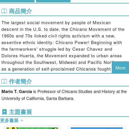
商品簡介
The largest social movement by people of Mexican
descent in the U.S. to date, the Chicano Movement of the
1960s and 70s linked civil rights activism with a new,
assertive ethnic identity: Chicano Power! Beginning with
the farmworkers' struggle led by Cesar Chavez and
Dolores Huerta, the Movement expanded to urban areas
throughout the Southwest, Midwest and Pacific Northwest,
More
as a generation of self-proclaimed Chicanos fought to
empower their communities. Recently, a new generation of
作者簡介
historians has produced an explosion of interesting work
on the Movement.
Mario T. Garcia
is Professor of Chicano Studies and History at the
The Chicano Movement: Perspectives from the Twenty-
University of California, Santa Barbara.
First Century
collects the various strands of this research
主題書展
into one readable collection, exploring the contours of the
Movement while disputing the idea of it being one
更多書展
monolithic group. Bringing the story up through the 1980s,