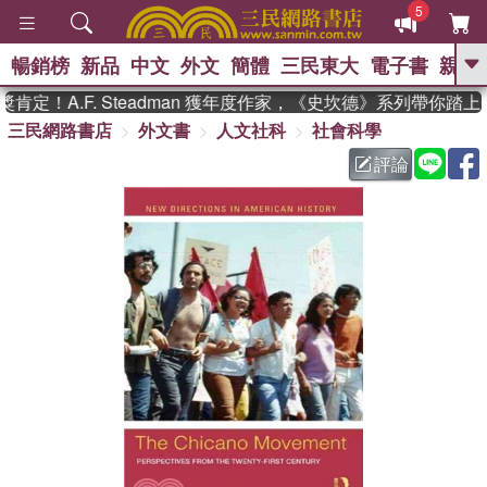
5
暢銷榜
新品
中文
外文
簡體
三民東大
電子書
親子
GO
定！A.F. Steadman 獲年度作家，《史坎德》系列帶你踏上
三民網路書店
外文書
人文社科
社會科學
、
熱搜：
東野圭吾
高希均教授回憶錄
、
、
、
The Odyssey
父親節
如果歷
評論
、
、
史是一群喵
暑期推薦
國際布克
、
、
獎 臺灣漫遊錄
方念華
台灣的李
、
、
登輝時代
數學女孩：黎曼猜想
偉大的迷走神經