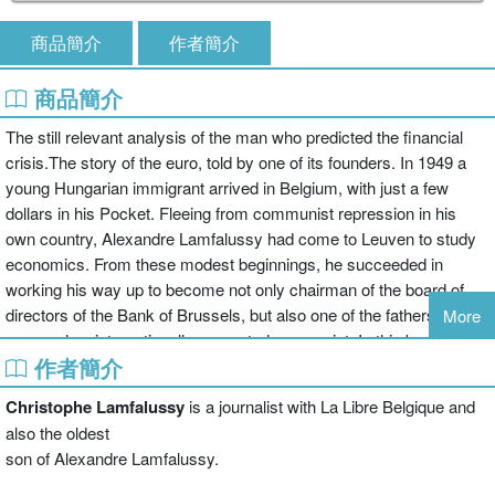
商品簡介
作者簡介
商品簡介
The still relevant analysis of the man who predicted the financial
crisis.The story of the euro, told by one of its founders. In 1949 a
young Hungarian immigrant arrived in Belgium, with just a few
dollars in his Pocket. Fleeing from communist repression in his
own country, Alexandre Lamfalussy had come to Leuven to study
economics. From these modest beginnings, he succeeded in
working his way up to become not only chairman of the board of
directors of the Bank of Brussels, but also one of the fathers of the
More
euro and an internationally respected economist. In this book, the
作者簡介
Belgian baron tells his life story in a series of interviews never
previously published. His testimony covers the history of many
Christophe Lamfalussy
is a journalist with La Libre Belgique and
different countries, from Belgium to Hungary, and is the tale of one
also the oldest
of the truly great Europeans, who strove to reunite the continent
son of Alexandre Lamfalussy.
following the tragedy of the Second World War.