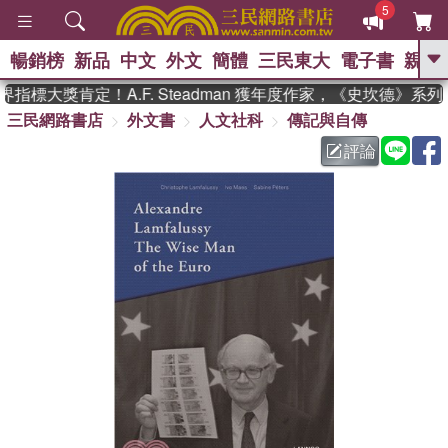
5
暢銷榜
新品
中文
外文
簡體
三民東大
電子書
親子
GO
指標大獎肯定！A.F. Steadman 獲年度作家，《史坎德》系
三民網路書店
外文書
人文社科
傳記與自傳
、
熱搜：
東野圭吾
高希均教授回憶錄
、
、
、
The Odyssey
父親節
如果歷
評論
、
、
史是一群喵
暑期推薦
國際布克
、
、
獎 臺灣漫遊錄
方念華
台灣的李
、
、
登輝時代
數學女孩：黎曼猜想
偉大的迷走神經