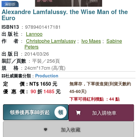
滿額折
Alexandre Lamfalussy. the Wise Man of the
Euro
ISBN13
：
9789401417181
出版社
：
Lannoo
作者
：
Christophe Lamfalussy
;
Ivo Maes
;
Sabine
Peters
出版日
：
2014/03/26
裝訂／頁數
：
平裝／256頁
規格
：
24cm*17cm (高/寬)
杜威圖書分類
：
Production
定價
：NT$ 1650 元
無庫存，下單後進貨(到貨天數約
優惠價
：
90
折
1485
元
45-60天)
下單可得紅利積點 ：44 點
領券後再享88折起
領
加入購物車
加入收藏