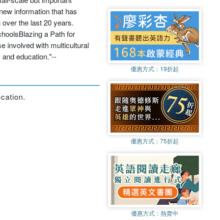
new information that has
 over the last 20 years.
hoolsBlazing a Path for
e involved with multicultural
y and education."--
優惠方式：
19折起
cation.
優惠方式：
75折起
優惠方式：
熱賣中