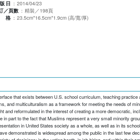
版日
：
2014/04/23
訂／頁數
：
精裝／198頁
規格
：
23.5cm*16.5cm*1.9cm (高/寬/厚)
face that exists between U.S. school curriculum, teaching practice ab
s, and multiculturalism as a framework for meeting the needs of mino
t and reformulated in the interest of creating a more democratic, inc
 in part to the fact that Muslims represent a very small minority grou
sentation in United States society as a whole, as well as in its schoo
have demonstrated is widespread among the public in the last few dec
ty of decisions; in the voting booth, in job hiring, and within their s