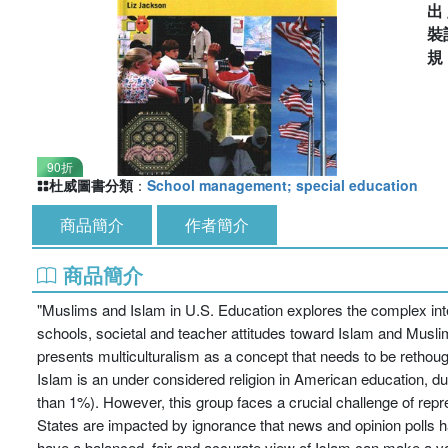
出
裝
90折
杜威圖書分類
：
School management; special education
商品簡介
作者簡介
商品簡介
"Muslims and Islam in U.S. Education explores the complex inter
schools, societal and teacher attitudes toward Islam and Muslim
presents multiculturalism as a concept that needs to be rethough
Islam is an under considered religion in American education, due
than 1%). However, this group faces a crucial challenge of repre
States are impacted by ignorance that news and opinion polls 
have a balanced, fair and accurate view of Islam can make a varie