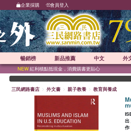
企業採購
會員登入
暢銷榜
新品
推薦
中文
外
NEW
紅利積點抵現金，消費購書更貼心
三民網路書店
外文書
親子教養
教育與養成
Mu
mu
IS
出