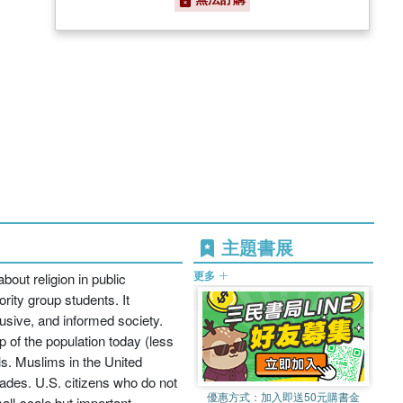
主題書展
更多
out religion in public
rity group students. It
lusive, and informed society.
p of the population today (less
ls. Muslims in the United
ades. U.S. citizens who do not
優惠方式：
加入即送50元購書金
mall-scale but important