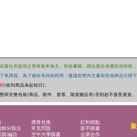
出版社所提供之現有版本為主。部份書籍，因出版社供應狀況特殊
下單調貨。為了縮短等待的時間，建議您將外文書與其他商品分開下
期
(收到商品為起始日)。
態與完整包裝(商品、附件、發票、隨貨贈品等)否則恕不接受退貨。
募
禮券兌換
紅利積點
聚
書館分類法
常見問題
新手購書
購/編目
空中大學購書
企業合作