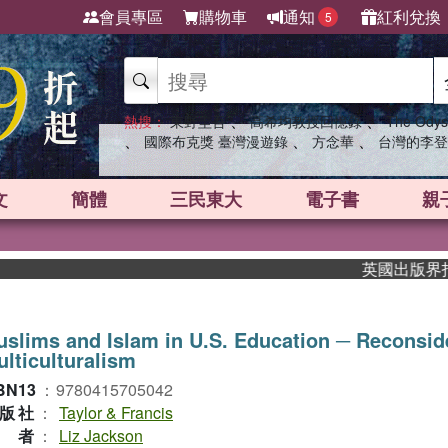
會員專區
購物車
通知
紅利兌換
5
、
、
熱搜：
東野圭吾
高希均教授回憶錄
The Odys
、
、
、
國際布克獎 臺灣漫遊錄
方念華
台灣的李登
文
簡體
三民東大
電子書
親
英國出版界指標大
slims and Islam in U.S. Education ─ Reconsid
lticulturalism
BN13
：
9780415705042
版社
：
Taylor & Francis
作者
：
Liz Jackson