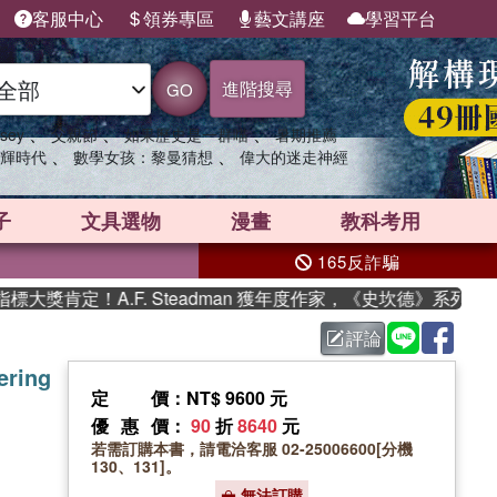
客服中心
領券專區
藝文講座
學習平台
進階搜尋
GO
、
、
、
sey
父親節
如果歷史是一群喵
暑期推薦
、
、
輝時代
數學女孩：黎曼猜想
偉大的迷走神經
子
文具選物
漫畫
教科考用
165反詐騙
獎肯定！A.F. Steadman 獲年度作家，《史坎德》系列帶你
評論
ering
定價
：NT$ 9600 元
優惠價
：
90
折
8640
元
若需訂購本書，請電洽客服 02-25006600[分機
130、131]。
無法訂購