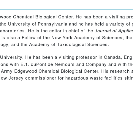
ewood Chemical Biological Center. He has been a visiting pr
the University of Pennsylvania and he has held a variety of p
boratories. He is the editor in chief of the
Journal of Applie
 is also a Fellow of the New York Academy of Sciences, the
logy, and the Academy of Toxicological Sciences.
s University. He has been a visiting professor in Canada, E
itions with E.1. duPont de Nemours and Company and with t
. Army Edgewood Chemical Biological Center. His research ac
ew Jersey commissioner for hazardous waste facilities siti