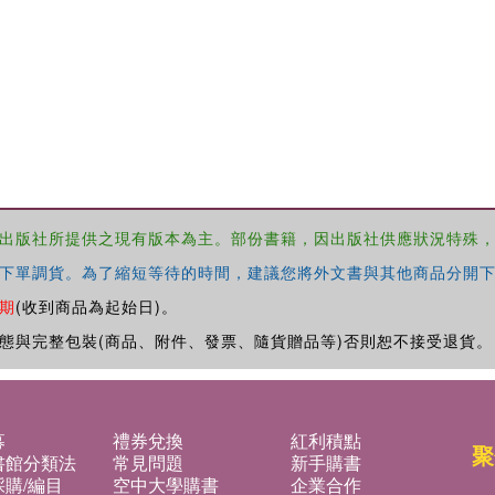
出版社所提供之現有版本為主。部份書籍，因出版社供應狀況特殊
下單調貨。為了縮短等待的時間，建議您將外文書與其他商品分開下
期
(收到商品為起始日)。
態與完整包裝(商品、附件、發票、隨貨贈品等)否則恕不接受退貨。
募
禮券兌換
紅利積點
聚
書館分類法
常見問題
新手購書
購/編目
空中大學購書
企業合作