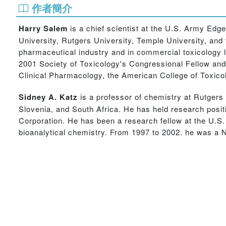
作者簡介
Harry Salem
is a chief scientist at the U.S. Army Edg
University, Rutgers University, Temple University, and 
pharmaceutical industry and in commercial toxicology la
2001 Society of Toxicology's Congressional Fellow and
Clinical Pharmacology, the American College of Toxico
Sidney A. Katz
is a professor of chemistry at Rutger
Slovenia, and South Africa. He has held research pos
Corporation. He has been a research fellow at the U.S
bioanalytical chemistry. From 1997 to 2002. he was a N