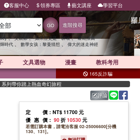
客服中心
領券專區
藝文講座
學習平台
進階搜尋
GO
、
、
、
sey
父親節
如果歷史是一群喵
暑期推薦
、
、
輝時代
數學女孩：黎曼猜想
偉大的迷走神經
子
文具選物
漫畫
教科考用
165反詐騙
系列帶你踏上熱血奇幻旅程
評論
定價
：NT$ 11700 元
優惠價
：
90
折
10530
元
若需訂購本書，請電洽客服 02-25006600[分機
130、131]。
無法訂購