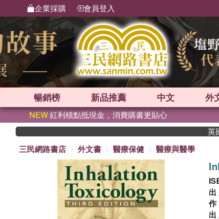
企業採購
會員登入
暢銷榜
新品
推薦
中文
外
NEW
紅利積點抵現金，消費購書更貼心
英國出版
三民網路書店
外文書
醫療保健
醫療與醫學
In
IS
出
出