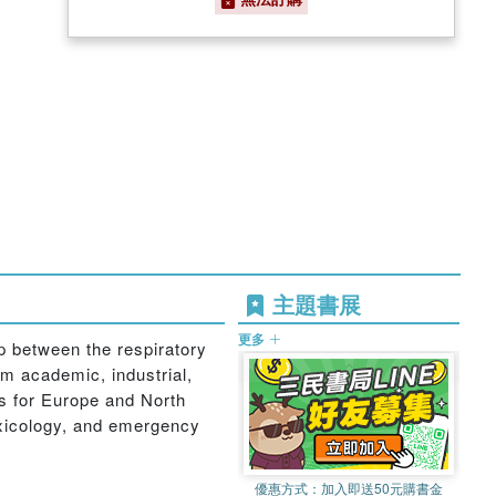
主題書展
更多
ip between the respiratory
om academic, industrial,
s for Europe and North
toxicology, and emergency
優惠方式：
加入即送50元購書金