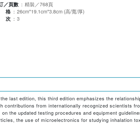
訂／頁數
：
精裝／768頁
規格
：
26cm*19.1cm*3.8cm (高/寬/厚)
版次
：
3
he last edition, this third edition emphasizes the relationsh
h contributions from internationally recognized scientists fr
 on the updated testing procedures and equipment guideline
ticles, the use of microelectronics for studying inhalation 