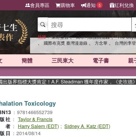
會員專區
購物車
通知
紅利兌換
5
、
、
熱搜：
東野圭吾
高希均教授回憶錄
The Odys
、
、
、
國際布克獎 臺灣漫遊錄
方念華
台灣的李登
文
簡體
三民東大
電子書
親
界指標大獎肯定！A.F. Steadman 獲年度作家，《史坎德》
halation Toxicology
BN13
：
9781466552739
版社
：
Taylor & Francis
作者
：
Harry Salem (EDT)
;
Sidney A. Katz (EDT)
版日
：
2014/08/14