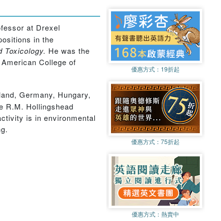
ofessor at Drexel
ositions in the
d Toxicology.
He was the
 American College of
優惠方式：
19折起
ngland, Germany, Hungary,
he R.M. Hollingshead
tivity is in environmental
ng.
優惠方式：
75折起
優惠方式：
熱賣中