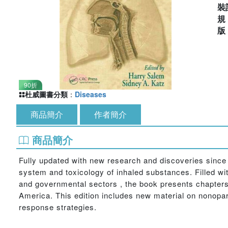
裝
90折
杜威圖書分類
：
Diseases
商品簡介
作者簡介
商品簡介
Fully updated with new research and discoveries since t
system and toxicology of inhaled substances. Filled wit
and governmental sectors , the book presents chapters
America. This edition includes new material on nonopar
response strategies.