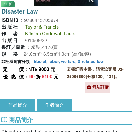
90折
Disaster Law
ISBN13
：
9780415705974
出版社
：
Taylor & Francis
作者
：
Kristian Cedervall Lauta
出版日
：
2014/09/22
裝訂／頁數
：
精裝／170頁
規格
：
24.8cm*16.5cm*1.3cm (高/寬/厚)
杜威圖書分類
：
Social, labor, welfare, & related law
定價
：NT$ 9000 元
若需訂購本書，請電洽客服 02-
優惠價
：
90
折
8100
元
25006600[分機130、131]。
無法訂購
商品簡介
作者簡介
商品簡介
Disasters and their management are today central to