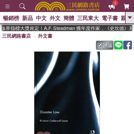
5
暢銷榜
新品
中文
外文
簡體
三民東大
電子書
親子
GO
界指標大獎肯定！A.F. Steadman 獲年度作家，《史坎德》
三民網路書店
外文書
、
熱搜：
東野圭吾
高希均教授回憶錄
、
、
、
The Odyssey
父親節
如果歷
評論
、
、
史是一群喵
暑期推薦
國際布克
、
、
獎 臺灣漫遊錄
方念華
台灣的李
、
、
登輝時代
數學女孩：黎曼猜想
偉大的迷走神經