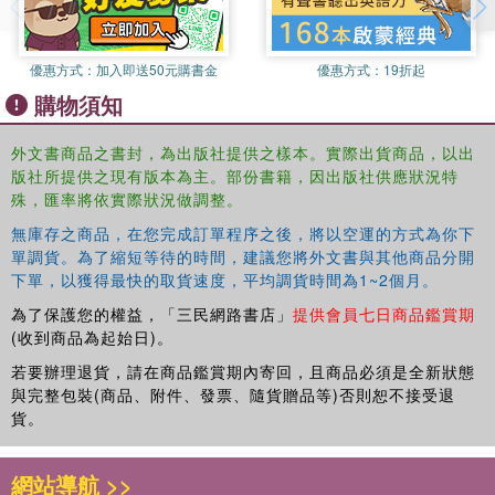
crumbles. Looking at international and domestic legislation
from a range of jurisdictions the book shows how natural
優惠方式：
加入即送50元購書金
優惠方式：
19折起
disasters are increasingly normalized and increasingly
objects of legal regulation and interpretation.
購物須知
The book will be of great use and interest to scholars and
外文書商品之書封，為出版社提供之樣本。實際出貨商品，以出
researchers of legal theory, and natural hazards and
版社所提供之現有版本為主。部份書籍，因出版社供應狀況特
disasters.
殊，匯率將依實際狀況做調整。
無庫存之商品，在您完成訂單程序之後，將以空運的方式為你下
單調貨。為了縮短等待的時間，建議您將外文書與其他商品分開
下單，以獲得最快的取貨速度，平均調貨時間為1~2個月。
為了保護您的權益，「三民網路書店」
提供會員七日商品鑑賞期
(收到商品為起始日)。
若要辦理退貨，請在商品鑑賞期內寄回，且商品必須是全新狀態
與完整包裝(商品、附件、發票、隨貨贈品等)否則恕不接受退
貨。
網站導航 >>