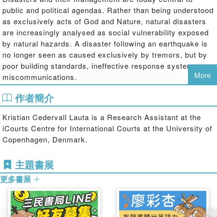
public and political agendas. Rather than being understood
as exclusively acts of God and Nature, natural disasters
are increasingly analysed as social vulnerability exposed
by natural hazards. A disaster following an earthquake is
no longer seen as caused exclusively by tremors, but by
poor building standards, ineffective response systems, or
More
miscommunications.
This book argues that the shift in how a disaster is spoken
作者簡介
of and managed affects fundamental notions of duty,
responsibility and justice. The book considers the role of
Kristian Cedervall Lauta is a Research Assistant at the
law in disasters and in particular the regulation of disaster
iCourts Centre for International Courts at the University of
response and the allocation of responsibility in the
Copenhagen, Denmark.
aftermath of disasters. It argues that traditionally law has
approached emergencies, including natural disasters, from
主題書展
a dichotomy of normalcy and emergency. In the state of
更多書展
emergency, norms were replaced by exceptions;
democracy by dictatorship; and rights by necessity.
However, as the disaster becomes socialized the idea of a
clear distinction between normalcy and emergency