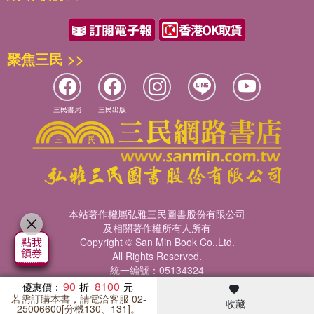
聚焦三民 >>
三民書局
三民出版
本站著作權屬弘雅三民圖書股份有限公司
及相關著作權所有人所有
Copyright © San Min Book Co.,Ltd.
All Rights Reserved.
統一編號：05134324
90
8100
優惠價：
若需訂購本書，請電洽客服 02-
收藏
暢銷榜
客服中心
收藏
瀏覽紀錄
會員專區
25006600[分機130、131]。