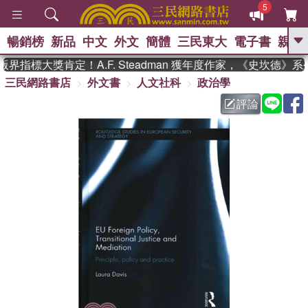
5
暢銷榜
新品
中文
外文
簡體
三民東大
電子書
親子
GO
界指標大獎肯定！A.F. Steadman 獲年度作家，《史坎德》
三民網路書店
外文書
人文社科
政治學
、
熱搜：
東野圭吾
高希均教授回憶錄
、
、
、
The Odyssey
父親節
如果歷
評論
、
、
史是一群喵
暑期推薦
國際布克
、
、
獎 臺灣漫遊錄
方念華
台灣的李
、
、
登輝時代
數學女孩：黎曼猜想
偉大的迷走神經