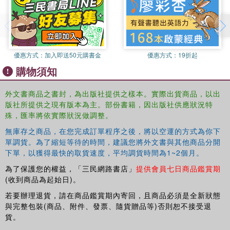
justice through the International Criminal Court, and a
model of the EU as a mediator. These provide an
evidence-base for policy makers and practitioners as well
as strong empirical contributions to theory.
The book addresses whether and how the EU pursues its
優惠方式：
加入即送50元購書金
優惠方式：
19折起
principles of both peace and justice in conflict zones,
購物須知
where, in practice, these principles may be in conflict, and
the implications of these findings for understanding EU
外文書商品之書封，為出版社提供之樣本。實際出貨商品，以出
foreign policy and the EU as a security actor.
版社所提供之現有版本為主。部份書籍，因出版社供應狀況特
殊，匯率將依實際狀況做調整。
This book will be of much interest to students of EU
foreign policy, transitional justice, peace and conflict
無庫存之商品，在您完成訂單程序之後，將以空運的方式為你下
studies and security studies.
單調貨。為了縮短等待的時間，建議您將外文書與其他商品分開
下單，以獲得最快的取貨速度，平均調貨時間為1~2個月。
為了保護您的權益，「三民網路書店」
提供會員七日商品鑑賞期
(收到商品為起始日)。
若要辦理退貨，請在商品鑑賞期內寄回，且商品必須是全新狀態
與完整包裝(商品、附件、發票、隨貨贈品等)否則恕不接受退
貨。