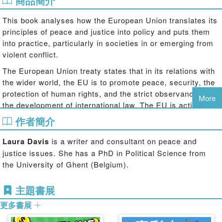
商品簡介
This book analyses how the European Union translates its
principles of peace and justice into policy and puts them
into practice, particularly in societies in or emerging from
violent conflict.
The European Union treaty states that in its relations with
the wider world, the EU is to promote peace, security, the
protection of human rights, and the strict observance and
More
the development of international law. The EU is active in
peace processes around the world, yet its role in
作者簡介
international peace mediation is largely ignored.
Laura Davis
is a writer and consultant on peace and
This book offers the first scholarly analysis of how the EU
justice issues. She has a PhD in Political Science from
engages in peace processes and justice for human rights
the University of Ghent (Belgium).
violations, focussing on the point where mediation and
transitional justice intersect. Drawing on extensive
主題書展
fieldwork, the book includes case studies of how the EU
sought to promote peace and justice in the Democratic
更多書展
Republic of Congo (DRC), how it supports international