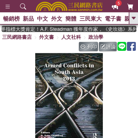
5
暢銷榜
新品
中文
外文
簡體
三民東大
電子書
親子
GO
指標大獎肯定！A.F. Steadman 獲年度作家，《史坎德》系
三民網路書店
外文書
人文社科
政治學
、
、
熱搜：
東野圭吾
The Odyssey
、
、
父親節
如果歷史是一群喵
暑期
列印
評論
、
、
推薦
國際布克獎 臺灣漫遊錄
方
、
、
念華
台灣的李登輝時代
數學女
、
孩：黎曼猜想
偉大的迷走神經