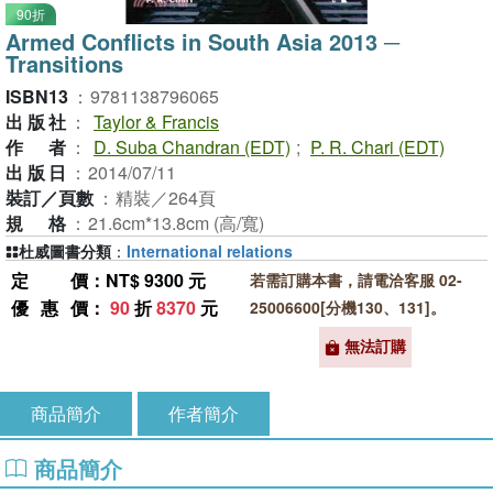
90折
Armed Conflicts in South Asia 2013 ─
Transitions
ISBN13
：
9781138796065
出版社
：
Taylor & Francis
作者
：
D. Suba Chandran (EDT)
;
P. R. Chari (EDT)
出版日
：
2014/07/11
裝訂／頁數
：
精裝／264頁
規格
：
21.6cm*13.8cm (高/寬)
杜威圖書分類
：
International relations
定價
：NT$ 9300 元
若需訂購本書，請電洽客服 02-
優惠價
：
90
折
8370
元
25006600[分機130、131]。
無法訂購
商品簡介
作者簡介
商品簡介