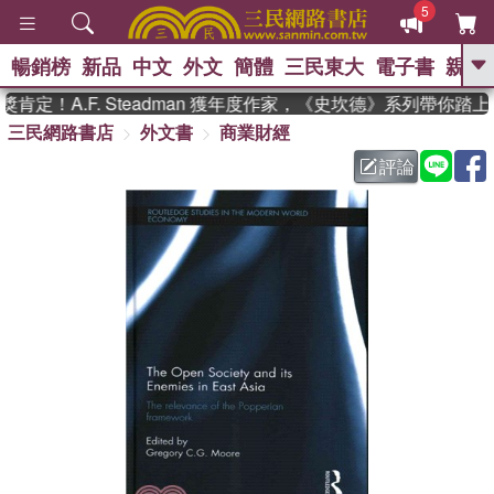
5
暢銷榜
新品
中文
外文
簡體
三民東大
電子書
親子
GO
定！A.F. Steadman 獲年度作家，《史坎德》系列帶你踏上
三民網路書店
外文書
商業財經
、
熱搜：
東野圭吾
高希均教授回憶錄
、
、
、
The Odyssey
父親節
如果歷
評論
、
、
史是一群喵
暑期推薦
國際布克
、
、
獎 臺灣漫遊錄
方念華
台灣的李
、
、
登輝時代
數學女孩：黎曼猜想
偉大的迷走神經