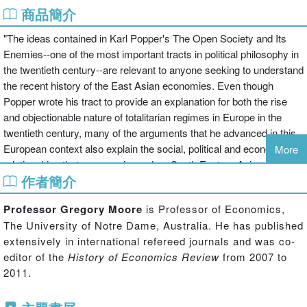
商品簡介
"The ideas contained in Karl Popper's The Open Society and Its
Enemies--one of the most important tracts in political philosophy in
the twentieth century--are relevant to anyone seeking to understand
the recent history of the East Asian economies. Even though
Popper wrote his tract to provide an explanation for both the rise
and objectionable nature of totalitarian regimes in Europe in the
twentieth century, many of the arguments that he advanced in this
European context also explain the social, political and economic
More
relationships that are seen in modern South Eastern Asian
作者簡介
economies. The narrative of this book is driven by a research
agenda that is inter-disciplinary in nature, since to make the link
Professor Gregory Moore
is Professor of Economics,
between the Popperian framework and East Asian socio-economic
The University of Notre Dame, Australia. He has published
relationships the contributing authors needed to draw upon
extensively in international refereed journals and was co-
research fields as far apart as political philosophy and East-Asian
editor of the
History of Economics Review
from 2007 to
studies. With one or two exceptions, however, nearly all of the
2011.
contributing authors have a background in economics, and this
background is reflected in the way that they have sought to tackle
the research question. This book is, in short, an inter-disciplinary