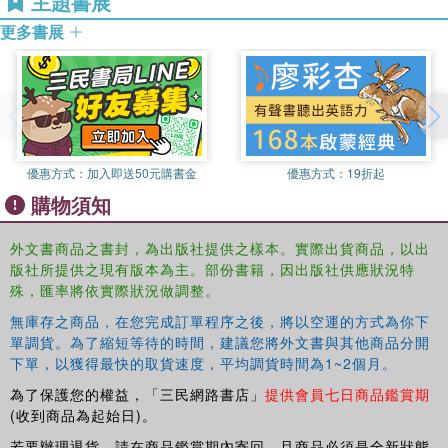
主題書展
exercise undertaken from an economics perspective, and hence it
更多書展
may best be described as an exercise in political economy rather
than pure analytical economics"--
優惠方式：
加入即送50元購書金
優惠方式：
19折起
購物須知
外文書商品之書封，為出版社提供之樣本。實際出貨商品，以出
版社所提供之現有版本為主。部份書籍，因出版社供應狀況特
殊，匯率將依實際狀況做調整。
無庫存之商品，在您完成訂單程序之後，將以空運的方式為你下
單調貨。為了縮短等待的時間，建議您將外文書與其他商品分開
下單，以獲得最快的取貨速度，平均調貨時間為1~2個月。
為了保護您的權益，「三民網路書店」
提供會員七日商品鑑賞期
(收到商品為起始日)。
若要辦理退貨，請在商品鑑賞期內寄回，且商品必須是全新狀態