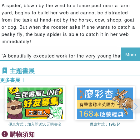
A spider, blown by the wind to a fence post near a farm
yard, begins to build her web and cannot be distracted
from the task at hand–not by the horse, cow, sheep, goat,
or dog. But when the rooster asks if she wants to catch a
pesky fly, the busy spider is able to catch it in her web
immediately!
More
“A beautifully executed work for the very young that
satisfies the needs of both visually handicapped and
主題書展
sighted children without losing its artistic integrity.”
The Horn Book, starred review.
更多書展
“Both sighted and blind children will follow the action with
ease . . . Visually and verbally, this is a winner.”
Booklist, starred review.
優惠方式：
加入即送50元購書金
優惠方式：
19折起
購物須知