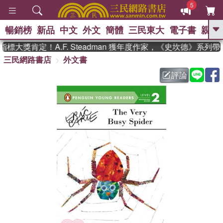
5
暢銷榜
新品
中文
外文
簡體
三民東大
電子書
親子
GO
標大獎肯定！A.F. Steadman 獲年度作家，《史坎德》系列
三民網路書店
外文書
、
、
熱搜：
東野圭吾
The Odyssey
、
、
、
父親節
花開錦繡
暑期推薦
評論
、
、
方念華
台灣的李登輝時代
數學
、
女孩：黎曼猜想
偉大的迷走神經
、
、
如果歷史是一群喵
臺灣漫遊錄