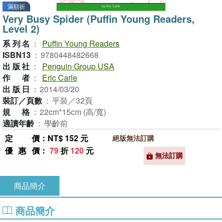
滿額折
Very Busy Spider (Puffin Young Readers,
Level 2)
系列名
：
Puffin Young Readers
ISBN13
：
9780448482668
出版社
：
Penguin Group USA
作者
：
Eric Carle
出版日
：
2014/03/20
裝訂／頁數
：
平裝／32頁
規格
：
22cm*15cm (高/寬)
適讀年齡
：
學齡前
定價
：NT$ 152 元
絕版無法訂購
優惠價
：
79
折
120
元
無法訂購
商品簡介
商品簡介