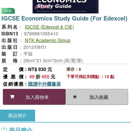
49折
IGCSE Economics Study Guide (For Edexcel)
系列名
：
IGCSE (Edexcel & CIE)
ISBN13
：
9789881555410
出版社
：
NTK Academic Group
出版日
：
2012/09/01
裝訂
：
平裝
規格
：
28cm*21.5cm*2cm (高/寬/厚)
定價
：NT$ 930 元
庫存：8
優惠價
：
49
折
455
元
下單可得紅利積點 ：13 點
促銷優惠
：
匯讀中外曬書展
加入收藏
加入購物車
商品簡介
商品簡介