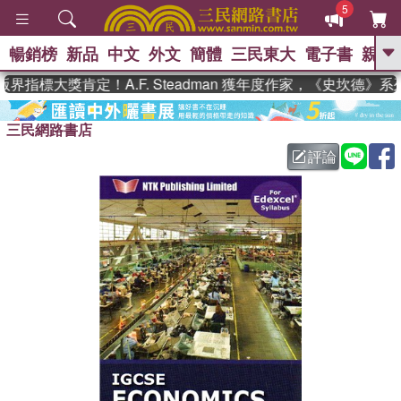
5
暢銷榜
新品
中文
外文
簡體
三民東大
電子書
親子
GO
界指標大獎肯定！A.F. Steadman 獲年度作家，《史坎德》
、
熱搜：
東野圭吾
高希均教授回憶錄
、
、
、
三民網路書店
The Odyssey
父親節
如果歷
、
、
史是一群喵
暑期推薦
國際布克
評論
、
、
獎 臺灣漫遊錄
方念華
台灣的李
、
、
登輝時代
數學女孩：黎曼猜想
偉大的迷走神經