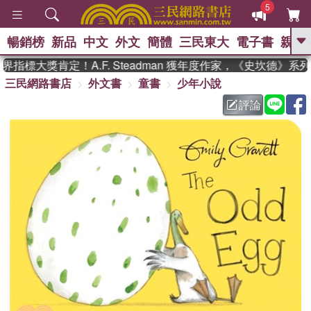
5
暢銷榜
新品
中文
外文
簡體
三民東大
電子書
親子
GO
指標大獎肯定！A.F. Steadman 獲年度作家，《史坎德》系
三民網路書店
外文書
童書
少年小說
、
熱搜：
東野圭吾
高希均教授回憶錄
、
、
、
The Odyssey
父親節
如果歷
評論
、
、
史是一群喵
暑期推薦
國際布克
、
、
獎 臺灣漫遊錄
方念華
台灣的李
、
、
登輝時代
數學女孩：黎曼猜想
偉大的迷走神經