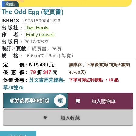
滿額折
The Odd Egg (硬頁書)
ISBN13
：
9781509841226
出版社
：
Two Hoots
作者
：
Emily Gravett
出版日
：
2017/02/23
裝訂／頁數
：
硬頁書／26頁
規格
：
15.5cm*21.8cm (高/寬)
定價
：NT$ 439 元
無庫存，下單後進貨(到貨天數約
優惠價
：
79
折
347
元
45-60天)
促銷優惠
：
外文書周末優惠-
下單可得紅利積點 ：10 點
單79雙75
領券後再享88折起
領
加入購物車
加入收藏