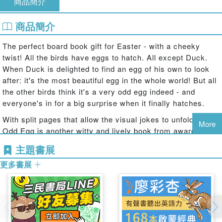
商品簡介
商品簡介
The perfect board book gift for Easter - with a cheeky
twist! All the birds have eggs to hatch. All except Duck.
When Duck is delighted to find an egg of his own to look
after: it's the most beautiful egg in the whole world! But all
the other birds think it's a very odd egg indeed - and
everyone's in for a big surprise when it finally hatches.
With split pages that allow the visual jokes to unfold, The
More
Odd Egg is another witty and lively book from award-
winning creator, Emily Gravett.
主題書展
更多書展