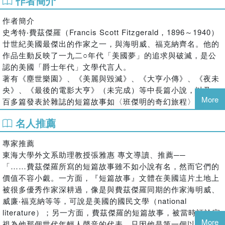
作者簡介
夢的一份子
這回獻上他的短篇故事，步調與氣氛是入世的、現實的
作者簡介
有華麗的生活痕跡，也有掙扎度日的人間辛苦
史考特‧費茲傑羅（Francis Scott Fitzgerald，1896～1940）
最有意思的是，作家自己一邊掙扎的寫作，也不忘要一邊自我
廿世紀美國最傑出的作家之一，與海明威、福克納齊名。他的
解嘲
作品生動反映了一九二○年代「美國夢」的追求與破滅，是公
可以說，他的短篇作品帶給我們一時半刻的忘憂、昇華，而且
認的美國「爵士年代」文學代言人。
會心一笑
著有《塵世樂園》、《美麗與毀滅》、《大亨小傳》、《夜未
〈班傑明的奇幻旅程〉，這絕對是個倒吃甘蔗享受人間美好的
央》、《最後的電影大亨》（未完成）等中長篇小說，以及一
純愛故事，二○○八年被好萊塢拍成電影，由帥氣男演員布萊
More
百多篇發表於雜誌的短篇故事如〈班傑明的奇幻旅程〉。
德‧彼特、優秀女演員凱特‧布蘭琪主演。無論男主角是一開始
其中，《大亨小傳》，永遠高居歐美各經典閱讀排行榜前十
的小老頭或最終的小嬰兒，故事都在告訴我們──人生最精彩
名人推薦
名，也是美國學生必讀的文學作品。而本短篇小說選集，步調
的莫過於「中段青壯年華」，好好享受它、感受它、把握它，
與氣氛輕快入世，有華麗的生活痕跡，也有掙扎度日的人間辛
專家推薦
否則你的人生將顯得蒼白
苦，可一窺費茲傑羅為了生計卯足勁寫作的同時，亦不忘幽默
東海大學外文系助理教授張雅惠 專文導讀、推薦──
自嘲的生命情調；可以說，他精彩的短篇作品帶給我們一時半
〈等飛機的三小時〉，一名事業有成的輕熟男，偶然回到老家
「……費茲傑羅所寫的短篇故事雖不如小說有名，然而它們的
刻的忘憂、昇華，且會心一笑，甚至深思。
這邊等待轉機，他決定找尋青春年少時期愛慕的女孩……成了
價值不容小覷。一方面，『短篇故事』文體在美國這片土地上
人妻的女孩接了電話，熱情大方的邀他到家裡坐坐，他該去
譯者簡介
被很多優秀作家深耕過，像是與費茲傑羅同期的作家海明威、
嗎？昔日美好的印象會幻滅嗎？
林捷逸
威廉‧福克納等等，可說是美國的國民文學（national
一九六五年生，東吳大學哲學系畢業，熱愛閱讀的射手座。譯
〈腦袋與肩膀〉，他是個傻乎乎的呆頭鵝天才，她則是被派去
literature）；另一方面，費茲傑羅的短篇故事，被當時評論家
有《間諜》、《白牙》、《野性的呼喚》、《夜未央》、《老
More
勾引他的美女歌舞劇演員，沒想到竟弄假成真迸出火花，但緊
視為他那個世代年輕人聲音的代表，只因他是第一個以『爵士