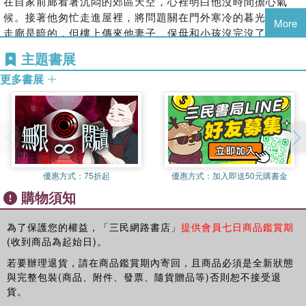
在自家前廊看著沉悶的郊區天空，心裡明白他沒時間擔心氣
候。接著他匆忙走進屋裡，將問題關在門外寒冷的暮光中。
More
走廊是暗的，但樓上傳來他妻子、保母和小孩沒完沒了的話
語，不外乎「不要！」和「當心，小麥克！」以及「噢，他又
主題書展
來了！」，並不時穿插凶狠的警告聲、揍屁股的悶響，還有輕
更多書展
快亂跑的腳步聲。
羅傑打開走廊燈，走進客廳再打開一盞紅布燈罩的燈。他把鼓
脹的公事包放到桌上，坐著將自己年輕認真的臉孔埋在手裡休
息一會兒，眼睛小心遮住光線。然後點起一根菸，又將它捻
熄，走到樓梯下面叫他妻子：「葛蕾琴！」
「喂，親愛的。」她的聲音充滿歡笑，「來看小孩。」
他輕輕咒罵一聲。「我現在不能看小孩，」他大聲說，「你還
優惠方式：
75折起
優惠方式：
加入即送50元購書金
要多久才能下來？」
購物須知
一陣莫名的停頓。接著又是一串「不要」和「當心，小麥
克」，顯然代表正在阻止某個迫在眉梢的大災難。
為了保護您的權益，「三民網路書店」
提供會員七日商品鑑賞期
「你還要多久才能下來？」羅傑再問，稍微不悅。
(收到商品為起始日)。
「噢，很快就下去。」
若要辦理退貨，請在商品鑑賞期內寄回，且商品必須是全新狀態
「多久？」他喊。
與完整包裝(商品、附件、發票、隨貨贈品等)否則恕不接受退
他每天這時候都難以調適，要把都市匆忙的緊迫語調正確轉換
貨。
成典範家庭的輕鬆嗓音。但今晚他就是沒有耐心。當葛蕾琴三