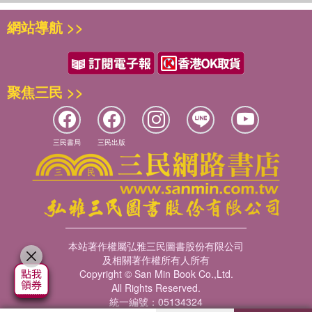
步併兩步跑下樓梯，用相當驚訝的聲音喊著「什麼事」，他幾
網站導航 >>
乎沮喪不已。
兩人擁抱親吻──持續了一會兒。他們已經結婚三年，比一般
人還恩愛。他們很少像年輕夫妻才會的那樣激烈嫌棄對方，羅
傑仍舊感受得到她的美好。
聚焦三民 >>
「過來這兒，」他突然說，「我有事要跟你講。」
他的妻子，紅橙頭髮鮮明亮麗的女孩，就像一個法國玩偶那樣
光彩奪目，跟著他進去客廳。
「聽我說，葛蕾琴。」他坐在沙發一端，「從今晚開始，我要
三民書局
三民出版
──你在幹嘛？」
「沒事。我只是要拿一根菸。繼續說。」
她屏住呼吸，躡手躡腳走回沙發，然後坐到另一端。
「葛蕾琴──」他又忽然住口。她掌心朝上，向他伸了過去。
「哎，做什麼？」他激動問。
「火柴。」
本站著作權屬弘雅三民圖書股份有限公司
「什麼？」
及相關著作權所有人所有
在他焦急心切時，不可置信她竟然跟他要火柴，但他仍不自覺
Copyright © San Min Book Co.,Ltd.
地摸索著口袋。
All Rights Reserved.
「謝謝，」她低語，「我不是故意要打斷你。繼續說。」
統一編號：05134324