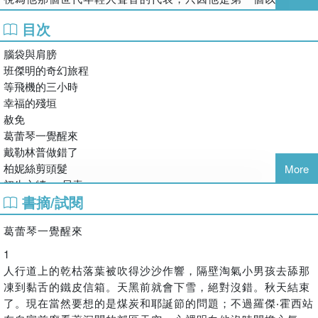
人與海＋尼克‧亞當斯故事集》等書。
隨而來的現實家庭生活，逐漸壓得兩人喘不過氣來，這對小夫
時代』（The Jazz Age）來形容美國戰後文化的人。」
目次
妻想出了一個好辦法……
「……美國著名短篇故事作家與文學評論家愛倫坡（Edgar
〈赦免〉，一名內心不怎麼安寧的神父，一個對信仰對權威開
腦袋與肩膀
Allen Poe）曾主張──『一篇好的短篇故事，必須短到讀者可
始感到反抗懷疑的青春期男孩，他們之間的拉扯對談，與其說
班傑明的奇幻旅程
以一口氣讀完；並且，故事裡的每個元素需聯結貫穿，形成一
是懺悔與救贖的關係，不如說是生而為人必經的各階段惶惑與
等飛機的三小時
個整體，以達到作者預設的效果。』就欣賞收錄在好讀出版這
不安。你我他，都可能與神父有類似的懊惱，也與男孩擁有同
幸福的殘垣
本集子裡的十一篇故事經驗來講，我個人覺得，費茲傑羅的短
樣說不清道不明的煩惱。
赦免
篇故事符合愛倫坡所提出的論點。」
葛蕾琴一覺醒來
真想不到，費茲傑羅的短篇故事竟如此黑色幽默！
戴勒林普做錯了
柏妮絲剪頭髮
More
初生之犢──貝索
書摘/試閱
四拳教訓
駱駝的背脊
葛蕾琴一覺醒來
1
人行道上的乾枯落葉被吹得沙沙作響，隔壁淘氣小男孩去舔那
凍到黏舌的鐵皮信箱。天黑前就會下雪，絕對沒錯。秋天結束
了。現在當然要想的是煤炭和耶誕節的問題；不過羅傑‧霍西站