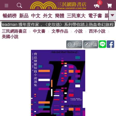
5
暢銷榜
新品
中文
外文
簡體
三民東大
電子書
親子
GO
teadman 獲年度作家，《史坎德》系列帶你踏上熱血奇幻旅程
三民網路書店
中文書
文學作品
小說
西洋小說
、
、
熱搜：
東野圭吾
The Odyssey
美國小說
、
、
父親節
如果歷史是一群喵
暑期
、
、
推薦
國際布克獎 臺灣漫遊錄
方
列印
評論
、
、
念華
台灣的李登輝時代
數學女
、
孩：黎曼猜想
偉大的迷走神經