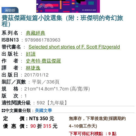
滿額折
費茲傑羅短篇小說選集（附：班傑明的奇幻旅
程）
系列名
：
典藏經典
ISBN13
：
9789861783963
替代書名
：
Selected short stories of F. Scott Fitzgerald
出版社
：
好讀
作者
：
史考特‧費茲傑羅
譯者
：
林捷逸
出版日
：
2017/01/12
裝訂／頁數
：
平裝／336頁
規格
：
21cm*14.8cm*1.7cm (高/寬/厚)
版次
：
1
適性閱讀分級
：
592【九年級】
中文圖書分類
：
美國文學
定價
：NT$ 350 元
無庫存，下單後進貨(採購期約
優惠價
：
90
折
315
元
4~10個工作天)
下單可得紅利積點 ：9 點