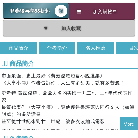
領券後再享88折起
領
加入購物車
加入收藏
商品簡介
作者簡介
名人推薦
目
商品簡介
市面最強、史上最好《費茲傑羅短篇小說選集》
《大亨小傳》作者告訴你，人生有多甜美，就有多苦澀！
史考特‧費茲傑羅，鼎鼎大名的美國一九二○、三○年代代表作
家
長篇代表作《大亨小傳》，讓他獲得書評家與同行文人（如海
明威）的多所讚譽
甚至從廿世紀來到廿一世紀，被多次改編成電影
More
費茲傑羅擅長營造「美國夢」氣氛，或說他自己就是追尋美國