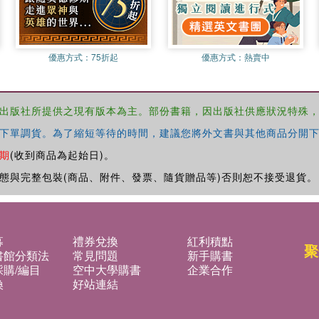
優惠方式：
75折起
優惠方式：
熱賣中
出版社所提供之現有版本為主。部份書籍，因出版社供應狀況特殊
下單調貨。為了縮短等待的時間，建議您將外文書與其他商品分開下
期
(收到商品為起始日)。
態與完整包裝(商品、附件、發票、隨貨贈品等)否則恕不接受退貨。
募
禮券兌換
紅利積點
聚
書館分類法
常見問題
新手購書
購/編目
空中大學購書
企業合作
換
好站連結