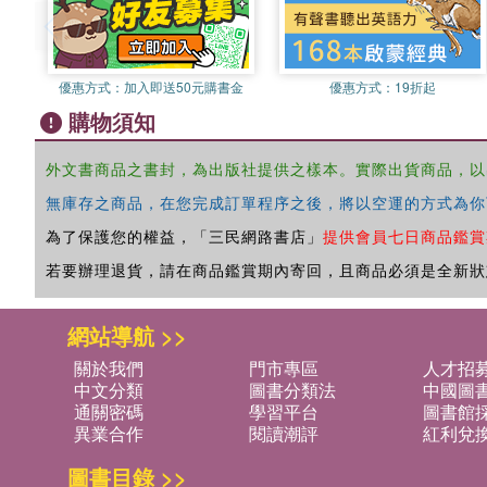
優惠方式：
加入即送50元購書金
優惠方式：
19折起
購物須知
外文書商品之書封，為出版社提供之樣本。實際出貨商品，以
無庫存之商品，在您完成訂單程序之後，將以空運的方式為你
為了保護您的權益，「三民網路書店」
提供會員七日商品鑑賞
若要辦理退貨，請在商品鑑賞期內寄回，且商品必須是全新狀
網站導航 >>
關於我們
門市專區
人才招
中文分類
圖書分類法
中國圖
通關密碼
學習平台
圖書館採
異業合作
閱讀潮評
紅利兌
圖書目錄 >>