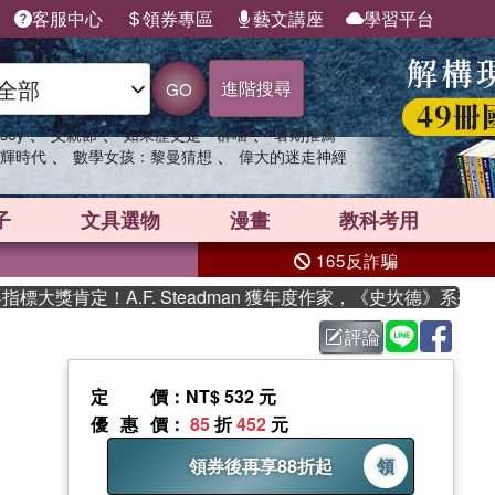
客服中心
領券專區
藝文講座
學習平台
進階搜尋
GO
、
、
、
sey
父親節
如果歷史是一群喵
暑期推薦
、
、
輝時代
數學女孩：黎曼猜想
偉大的迷走神經
子
文具選物
漫畫
教科考用
165反詐騙
獎肯定！A.F. Steadman 獲年度作家，《史坎德》系列帶你
評論
定價
：NT$ 532 元
優惠價
：
85
折
452
元
領券後再享88折起
領