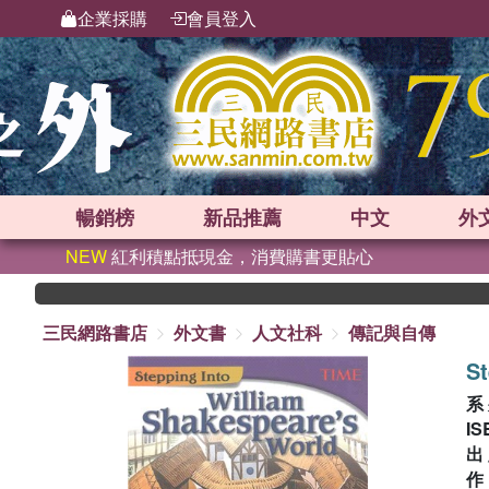
企業採購
會員登入
暢銷榜
新品
推薦
中文
外
NEW
紅利積點抵現金，消費購書更貼心
三民網路書店
外文書
人文社科
傳記與自傳
St
系
IS
出