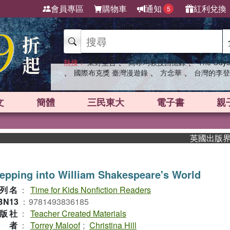
會員專區
購物車
通知
紅利兌換
5
、
、
熱搜：
東野圭吾
高希均教授回憶錄
The Odys
、
、
、
國際布克獎 臺灣漫遊錄
方念華
台灣的李登
文
簡體
三民東大
電子書
親
英國出版界指標大
epping into William Shakespeare's World
列名
：
Time for Kids Nonfiction Readers
BN13
：
9781493836185
版社
：
Teacher Created Materials
作者
：
Torrey Maloof
;
Christina Hill