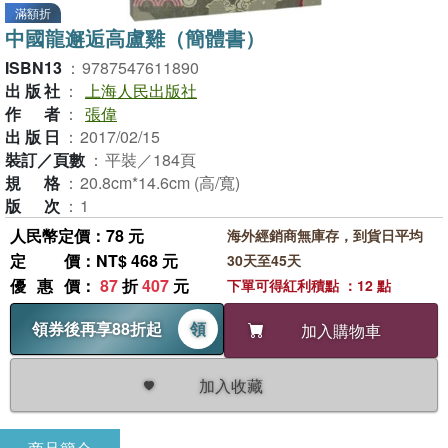
滿額折
中國龍邂逅高盧雞（簡體書）
ISBN13
：
9787547611890
出版社
：
上海人民出版社
作者
：
張偉
出版日
：
2017/02/15
裝訂／頁數
：
平裝／184頁
規格
：
20.8cm*14.6cm (高/寬)
版次
：
1
人民幣定價：78 元
海外經銷商無庫存，到貨日平均
定價
：NT$ 468 元
30天至45天
優惠價
：
87
折
407
元
下單可得紅利積點 ：12 點
領券後再享88折起
領
加入購物車
加入收藏