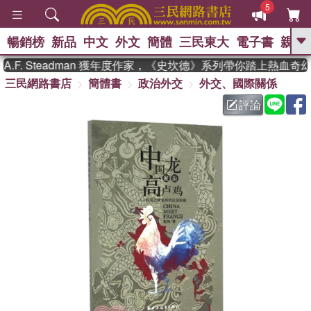
5
暢銷榜
新品
中文
外文
簡體
三民東大
電子書
親子
GO
F. Steadman 獲年度作家，《史坎德》系列帶你踏上熱血奇幻
三民網路書店
簡體書
政治外交
外交、國際關係
、
熱搜：
東野圭吾
高希均教授回憶錄
、
、
、
The Odyssey
父親節
如果歷
評論
、
、
史是一群喵
暑期推薦
國際布克
、
、
獎 臺灣漫遊錄
方念華
台灣的李
、
、
登輝時代
數學女孩：黎曼猜想
偉大的迷走神經