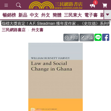
5
暢銷榜
新品
中文
外文
簡體
三民東大
電子書
親子
GO
標大獎肯定！A.F. Steadman 獲年度作家，《史坎德》系列
三民網路書店
外文書
、
、
熱搜：
東野圭吾
The Odyssey
、
、
父親節
如果歷史是一群喵
暑期
列印
評論
、
、
推薦
國際布克獎 臺灣漫遊錄
方
、
、
念華
台灣的李登輝時代
數學女
、
孩：黎曼猜想
偉大的迷走神經