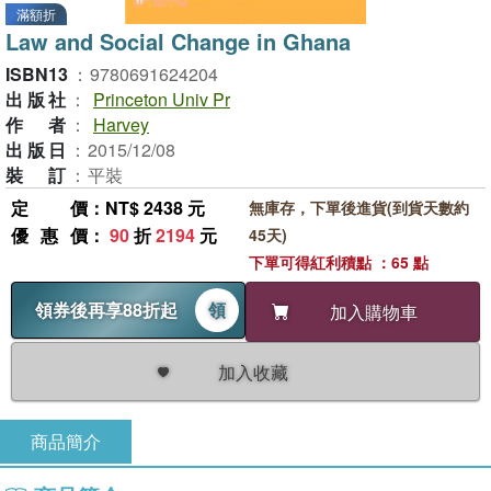
滿額折
Law and Social Change in Ghana
ISBN13
：
9780691624204
出版社
：
Princeton Univ Pr
作者
：
Harvey
出版日
：
2015/12/08
裝訂
：
平裝
定價
：NT$ 2438 元
無庫存，下單後進貨(到貨天數約
優惠價
：
90
折
2194
元
45天)
下單可得紅利積點 ：65 點
領券後再享88折起
領
加入購物車
加入收藏
商品簡介