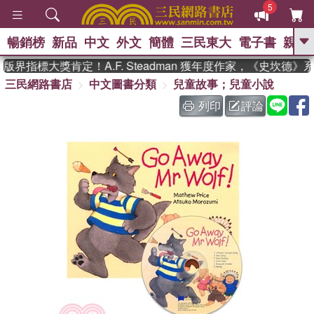
5
暢銷榜
新品
中文
外文
簡體
三民東大
電子書
親子
GO
界指標大獎肯定！A.F. Steadman 獲年度作家，《史坎德
三民網路書店
中文圖書分類
兒童故事；兒童小說
、
熱搜：
東野圭吾
高希均教授回憶錄
、
、
、
The Odyssey
父親節
如果歷
列印
評論
、
、
史是一群喵
暑期推薦
國際布克
、
、
獎 臺灣漫遊錄
方念華
台灣的李
、
、
登輝時代
數學女孩：黎曼猜想
偉大的迷走神經