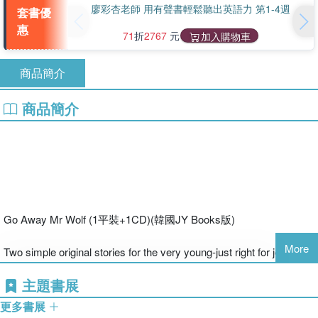
廖彩杏老師 用有聲書輕鬆聽出英語力 第1-4週
套書優
惠
71
折
2767
元
加入購物車
商品簡介
商品簡介
Go Away Mr Wolf (1平裝+1CD)(韓國JY Books版)
More
Two simple original stories for the very young-just right for joining
in.
主題書展
Track
更多書展
01: JYbook's Company Song