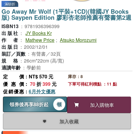
滿額折
Go Away Mr Wolf (1平裝+1CD)(韓國JY Books
版) Saypen Edition 廖彩杏老師推薦有聲書第2週
ISBN13
：
9781936396399
出版社
：
JY Books Kr
作者
：
Mathew Price
;
Atsuko Morozumi
出版日
：
2002/12/01
裝訂／頁數
：
有聲書／32頁
規格
：
26cm*22cm (高/寬)
適讀年齡
：
學齡前
定價
：NT$ 570 元
庫存：8
優惠價
：
70
折
399
元
下單可得紅利積點 ：11 點
促銷優惠
：
6月外文優惠
領券後再享88折起
領
加入購物車
加入收藏